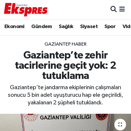
Eğitim
Hava Durumu
Ekonomi
Gündem
Sağlık
Siyaset
Spor
Vid
Ekonomi
Trafik Durumu
GAZIANTEP HABER
Gaziantep son dakika
Puan Durumu ve Fikstür
Gaziantep’te zehir
tacirlerine geçit yok: 2
Genel
Tüm Manşetler
tutuklama
Gündem
Son Dakika Haberleri
Gaziantep'te jandarma ekiplerinin çalışmaları
sonucu 5 bin adet uyuşturucu hap ele geçirildi,
Haberler
Haber Arşivi
yakalanan 2 şüpheli tutuklandı.
Kültür Sanat
Magazin