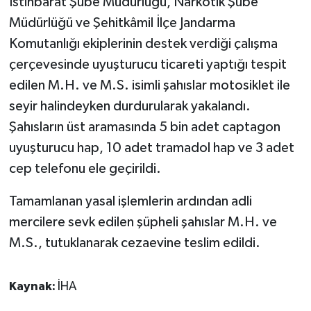
İstihbarat Şube Müdürlüğü, Narkotik Şube
Müdürlüğü ve Şehitkâmil İlçe Jandarma
Video Haber
Komutanlığı ekiplerinin destek verdiği çalışma
çerçevesinde uyuşturucu ticareti yaptığı tespit
Yaşam
edilen M.H. ve M.S. isimli şahıslar motosiklet ile
Yeme-İçme
seyir halindeyken durdurularak yakalandı.
Şahısların üst aramasında 5 bin adet captagon
Yemek
uyuşturucu hap, 10 adet tramadol hap ve 3 adet
cep telefonu ele geçirildi.
Tamamlanan yasal işlemlerin ardından adli
mercilere sevk edilen şüpheli şahıslar M.H. ve
M.S., tutuklanarak cezaevine teslim edildi.
Kaynak:
İHA