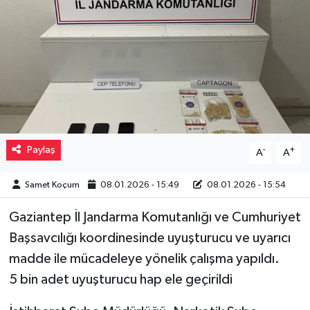
Müzik
Piyasa
Resmi İlanlar
Sağlık
Paylaş
-
+
A
A
Sinemalar
Samet Koçum
08.01.2026 - 15:49
08.01.2026 - 15:54
Siyaset
Gaziantep İl Jandarma Komutanlığı ve Cumhuriyet
Spor
Başsavcılığı koordinesinde uyuşturucu ve uyarıcı
madde ile mücadeleye yönelik çalışma yapıldı.
Teknoloji
5 bin adet uyuşturucu hap ele geçirildi
Türkiye