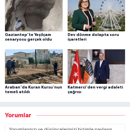
Gaziantep’te Yeşilçam
Dev dönme dolapta soru
senaryosu gerçek oldu
işaretleri
Araban'da Kuran Kursu'nun
Katmerci'den vergi adaleti
temeli atıldı
çağrısı
Yorumlar