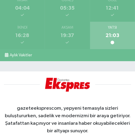
İMSAK
GÜNEŞ
ÖĞLE
04:04
05:35
12:41
İKINDI
AKŞAM
YATSI
16:28
19:37
21:03
Aylık Vakitler
gazeteeksprescom, yepyeni temasıyla sizleri
buluştururken, sadelik ve modernizmi bir araya getiriyor.
Şatafattan kaçınıyor ve insanlara haber okuyabilecekleri
bir altyapı sunuyor.