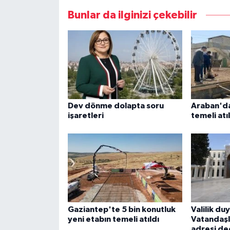
Bunlar da ilginizi çekebilir
Dev dönme dolapta soru
Araban'da
işaretleri
temeli atı
Gaziantep'te 5 bin konutluk
Valilik du
yeni etabın temeli atıldı
Vatandaşl
adresi de