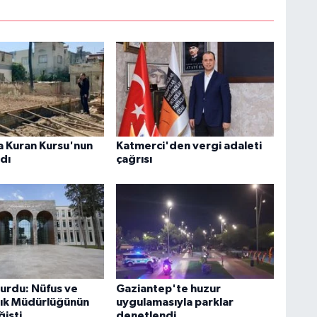
 Kuran Kursu'nun
Katmerci'den vergi adaleti
ldı
çağrısı
yurdu: Nüfus ve
Gaziantep'te huzur
ık Müdürlüğünün
uygulamasıyla parklar
ğişti
denetlendi