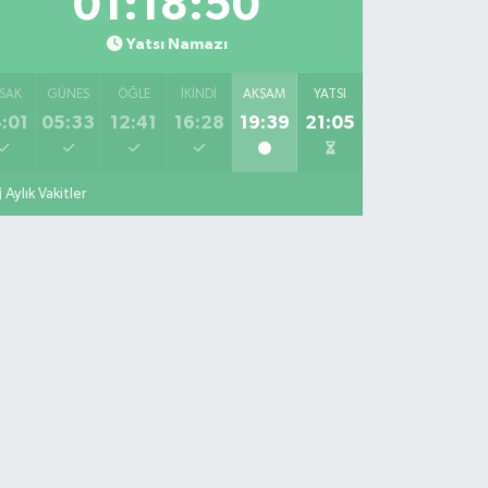
01:18:49
Yatsı Namazı
SAK
GÜNEŞ
ÖĞLE
İKINDI
AKŞAM
YATSI
:01
05:33
12:41
16:28
19:39
21:05
Aylık Vakitler