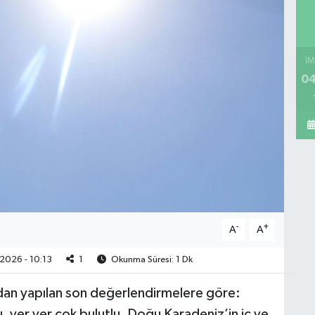
İM
04
-
+
A
A
2026 - 10:13
1
Okunma Süresi: 1 Dk
dan yapılan son değerlendirmelere göre:
, yer yer çok bulutlu, Doğu Karadeniz’in iç ve