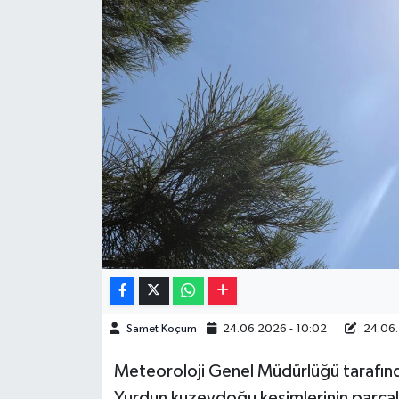
Müzik
Piyasa
Resmi İlanlar
Sağlık
Sinemalar
Siyaset
Spor
Samet Koçum
24.06.2026 - 10:02
24.06.
Teknoloji
Meteoroloji Genel Müdürlüğü tarafın
Türkiye
Yurdun kuzeydoğu kesimlerinin parçalı