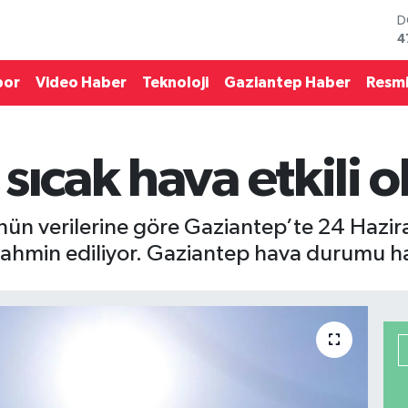
D
4
E
5
por
Video Haber
Teknoloji
Gaziantep Haber
Resmi
S
6
G
6
sıcak hava etkili o
B
1
B
6
ün verilerine göre Gaziantep’te 24 Hazir
tahmin ediliyor. Gaziantep hava durumu h