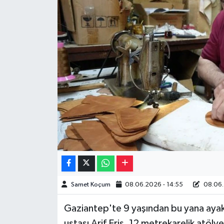
Müzik
Piyasa
Resmi İlanlar
Sağlık
Sinemalar
Siyaset
Spor
Samet Koçum
08.06.2026 - 14:55
08.06.
Teknoloji
Gaziantep'te 9 yaşından bu yana ayak
Türkiye
ustası Arif Eriş, 12 metrekarelik atöly