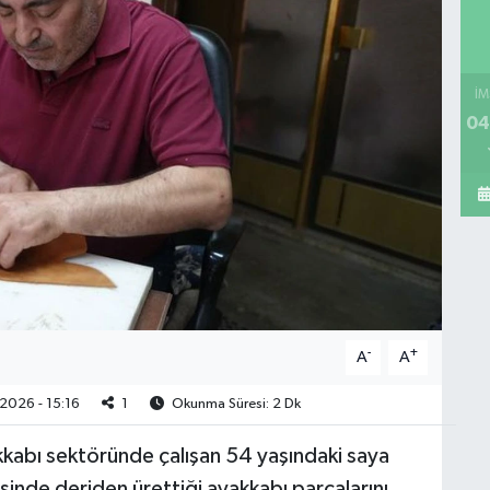
İM
04
-
+
A
A
2026 - 15:16
1
Okunma Süresi: 2 Dk
kabı sektöründe çalışan 54 yaşındaki saya
esinde deriden ürettiği ayakkabı parçalarını