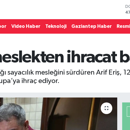
D
4
E
5
por
Video Haber
Teknoloji
Gaziantep Haber
Resmi
ST
64
G
6
slekten ihracat b
Bİ
13
B
6
ı sayacılık mesleğini sürdüren Arif Eriş, 1
upa’ya ihraç ediyor.