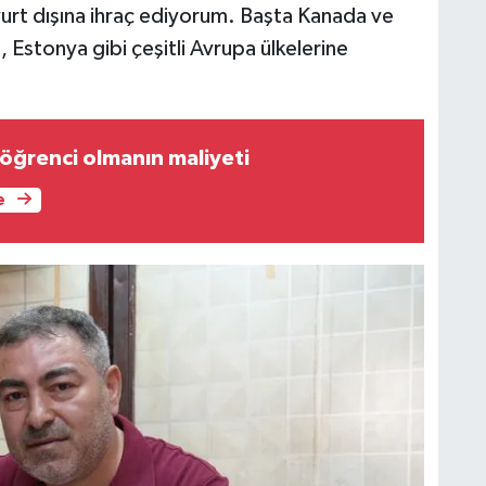
yurt dışına ihraç ediyorum. Başta Kanada ve
Estonya gibi çeşitli Avrupa ülkelerine
öğrenci olmanın maliyeti
e