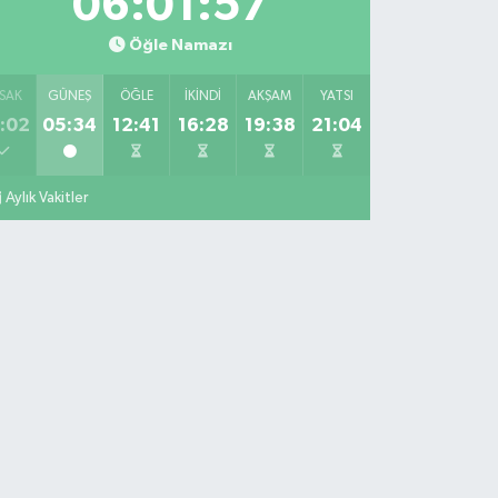
06:01:55
Öğle Namazı
SAK
GÜNEŞ
ÖĞLE
İKINDI
AKŞAM
YATSI
:02
05:34
12:41
16:28
19:38
21:04
Aylık Vakitler