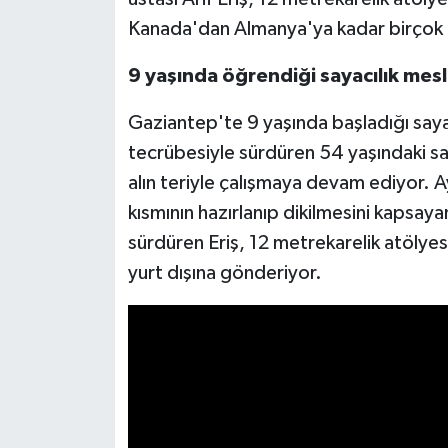
Kanada'dan Almanya'ya kadar birçok ü
Video Haber
9 yaşında öğrendiği sayacılık mesl
Yaşam
Gaziantep'te 9 yaşında başladığı sayacı
Yeme-İçme
tecrübesiyle sürdüren 54 yaşındaki saya
alın teriyle çalışmaya devam ediyor. Ay
Yemek
kısmının hazırlanıp dikilmesini kapsayan
sürdüren Eriş, 12 metrekarelik atölyes
yurt dışına gönderiyor.