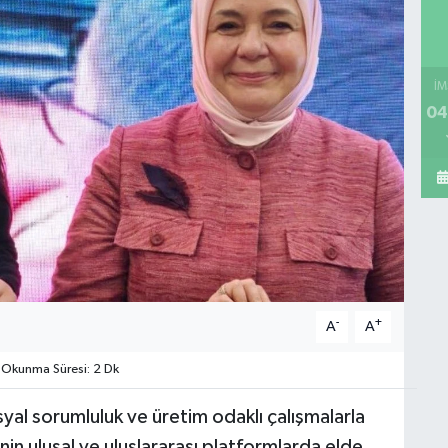
İM
04
-
+
A
A
Okunma Süresi: 2 Dk
yal sorumluluk ve üretim odaklı çalışmalarla
in ulusal ve uluslararası platformlarda elde