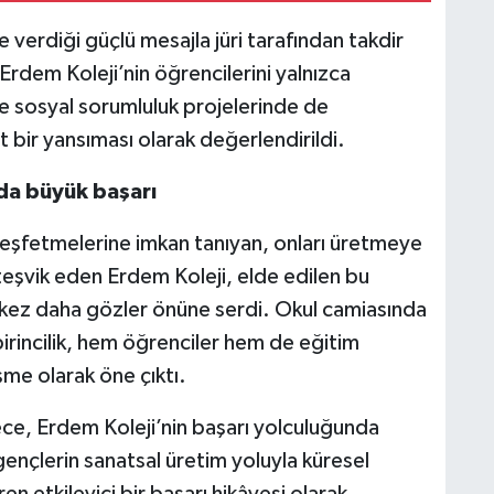
ve verdiği güçlü mesajla jüri tarafından takdir
rdem Koleji’nin öğrencilerini yalnızca
ve sosyal sorumluluk projelerinde de
 bir yansıması olarak değerlendirildi.
ada büyük başarı
 keşfetmelerine imkan tanıyan, onları üretmeye
teşvik eden Erdem Koleji, elde edilen bu
r kez daha gözler önüne serdi. Okul camiasında
birincilik, hem öğrenciler hem de eğitim
şme olarak öne çıktı.
ce, Erdem Koleji’nin başarı yolculuğunda
gençlerin sanatsal üretim yoluyla küresel
n etkileyici bir başarı hikâyesi olarak