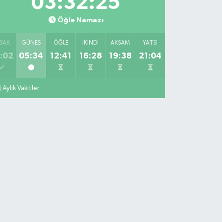
03:32:24
Öğle Namazı
SAK
GÜNEŞ
ÖĞLE
İKINDI
AKŞAM
YATSI
:02
05:34
12:41
16:28
19:38
21:04
Aylık Vakitler