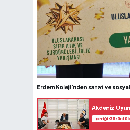
Erdem Koleji’nden sanat ve sosyal
Akdeniz Oyunl
İçeriği Görüntül