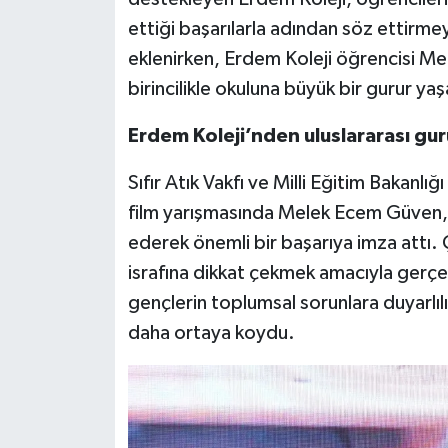
ettiği başarılarla adından söz ettirme
Video Haber
eklenirken, Erdem Koleji öğrencisi Me
birincilikle okuluna büyük bir gurur yaş
Yaşam
Erdem Koleji’nden uluslararası gu
Yeme-İçme
Sıfır Atık Vakfı ve Milli Eğitim Bakanlığı
Yemek
film yarışmasında Melek Ecem Güven, li
ederek önemli bir başarıya imza attı. 
israfına dikkat çekmek amacıyla gerçe
gençlerin toplumsal sorunlara duyarlılı
daha ortaya koydu.