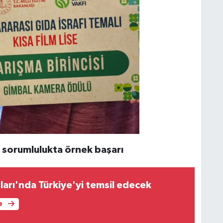
 sorumlulukta örnek başarı
arı'nda Türkiye'yi temsil edecek
e