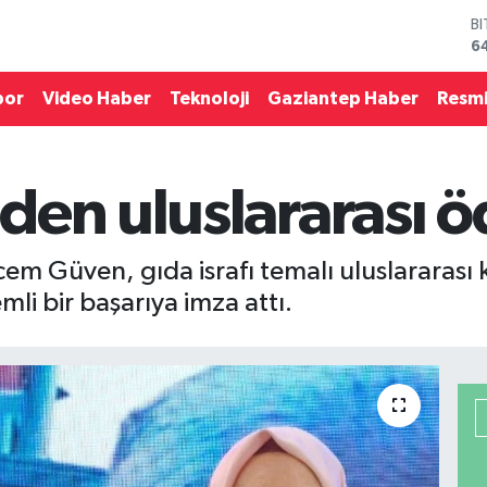
D
4
E
5
por
Video Haber
Teknoloji
Gaziantep Haber
Resmi
S
6
G
6
den uluslararası ö
B
1
B
6
em Güven, gıda israfı temalı uluslararası k
mli bir başarıya imza attı.