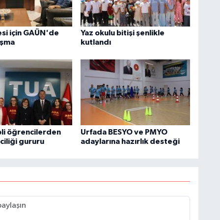
esi için GAÜN'de
Yaz okulu bitişi şenlikle
uşma
kutlandı
li öğrencilerden
Urfada BESYO ve PMYO
ciliği gururu
adaylarına hazırlık desteği