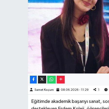
Müzik
Piyasa
Resmi İlanlar
Sağlık
Sinemalar
Siyaset
Spor
Samet Koçum
08.06.2026 - 11:29
1
Teknoloji
Eğitimde akademik başarıyı sanat, sos
Türkiye
destekleyen Erdem Koleji, öğrencilerin