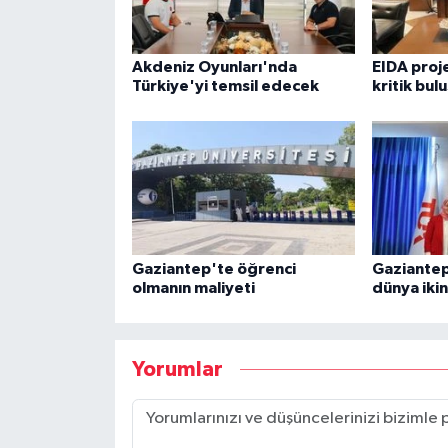
Akdeniz Oyunları'nda
EIDA proj
Türkiye'yi temsil edecek
kritik bul
Gaziantep'te öğrenci
Gaziantep
olmanın maliyeti
dünya ikin
Yorumlar