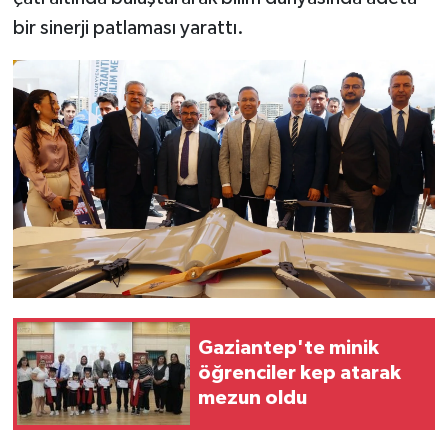
bir sinerji patlaması yarattı.
Gaziantep'te minik
öğrenciler kep atarak
mezun oldu