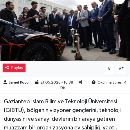
Müzik
Piyasa
Resmi İlanlar
Sağlık
Paylaş
-
+
A
A
Sinemalar
Samet Koçum
21.05.2026 - 16:38
1
Okunma Süresi: 4
Siyaset
Dk
Spor
Gaziantep İslam Bilim ve Teknoloji Üniversitesi
(GİBTÜ), bölgenin vizyoner gençlerini, teknoloji
Teknoloji
dünyasını ve sanayi devlerini bir araya getiren
muazzam bir organizasyona ev sahipliği yaptı.
Türkiye