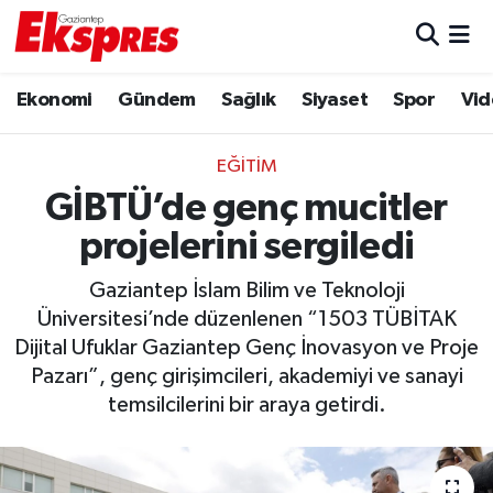
Eğitim
Hava Durumu
Ekonomi
Gündem
Sağlık
Siyaset
Spor
Vid
Ekonomi
Trafik Durumu
EĞITIM
Gaziantep son dakika
Puan Durumu ve Fikstür
GİBTÜ’de genç mucitler
projelerini sergiledi
Genel
Tüm Manşetler
Gaziantep İslam Bilim ve Teknoloji
Gündem
Son Dakika Haberleri
Üniversitesi’nde düzenlenen “1503 TÜBİTAK
Dijital Ufuklar Gaziantep Genç İnovasyon ve Proje
Haberler
Haber Arşivi
Pazarı”, genç girişimcileri, akademiyi ve sanayi
temsilcilerini bir araya getirdi.
Kültür Sanat
Magazin