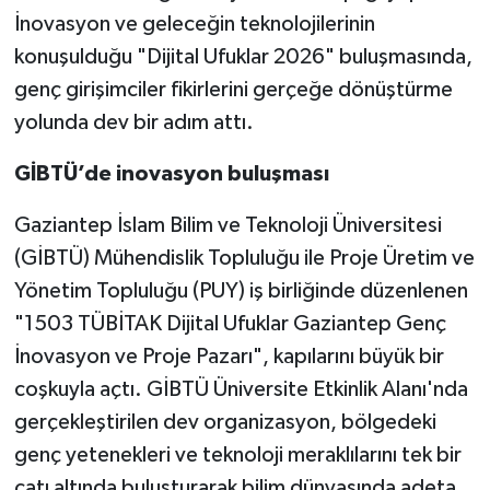
İnovasyon ve geleceğin teknolojilerinin
Video Haber
konuşulduğu "Dijital Ufuklar 2026" buluşmasında,
genç girişimciler fikirlerini gerçeğe dönüştürme
Yaşam
yolunda dev bir adım attı.
Yeme-İçme
GİBTÜ’de inovasyon buluşması
Yemek
Gaziantep İslam Bilim ve Teknoloji Üniversitesi
(GİBTÜ) Mühendislik Topluluğu ile Proje Üretim ve
Yönetim Topluluğu (PUY) iş birliğinde düzenlenen
"1503 TÜBİTAK Dijital Ufuklar Gaziantep Genç
İnovasyon ve Proje Pazarı", kapılarını büyük bir
coşkuyla açtı. GİBTÜ Üniversite Etkinlik Alanı'nda
gerçekleştirilen dev organizasyon, bölgedeki
genç yetenekleri ve teknoloji meraklılarını tek bir
çatı altında buluşturarak bilim dünyasında adeta