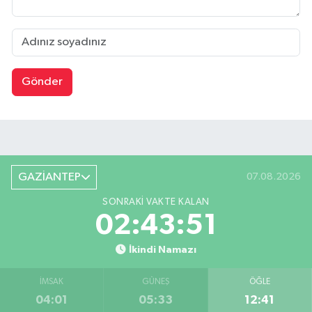
Gönder
GAZİANTEP
07.08.2026
SONRAKI VAKTE KALAN
02:43:50
İkindi Namazı
İMSAK
GÜNEŞ
ÖĞLE
04:01
05:33
12:41