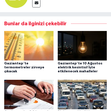
Bunlar da ilginizi çekebilir
Gaziantep'te
Gaziantep’te 10 Ağustos
termometreler zirveye
elektrik kesintisi! İşte
çıkacak
etkilenecek mahalleler