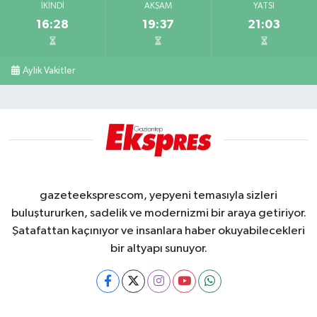
İKINDI
AKŞAM
YATSI
16:28
19:37
21:03
Aylık Vakitler
gazeteeksprescom, yepyeni temasıyla sizleri
buluştururken, sadelik ve modernizmi bir araya getiriyor.
Şatafattan kaçınıyor ve insanlara haber okuyabilecekleri
bir altyapı sunuyor.