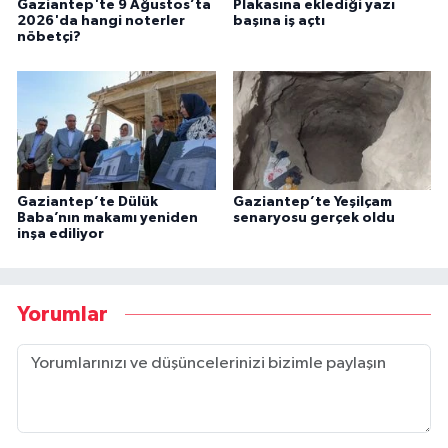
Gaziantep'te 9 Ağustos’ta
Plakasına eklediği yazı
2026'da hangi noterler
başına iş açtı
nöbetçi?
Gaziantep’te Dülük
Gaziantep’te Yeşilçam
Baba’nın makamı yeniden
senaryosu gerçek oldu
inşa ediliyor
Yorumlar