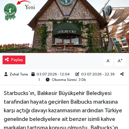
Müzik
Piyasa
Resmi İlanlar
Sağlık
Paylaş
-
+
A
A
Sinemalar
Zuhal Tuna
03.07.2026 - 12:04
03.07.2026 - 22:39
1
Okunma Süresi: 3 Dk
Siyaset
Starbucks'ın, Balıkesir Büyükşehir Belediyesi
Spor
tarafından hayata geçirilen Balbucks markasına
karşı açtığı davayı kazanmasının ardından Türkiye
Teknoloji
genelinde belediyelere ait benzer isimli kahve
markaları tartışma konusu olmuştu. Balbucks'ın
Türkiye