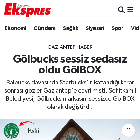
Eğitim
Hava Durumu
Ekonomi
Gündem
Sağlık
Siyaset
Spor
Vid
Ekonomi
Trafik Durumu
GAZIANTEP HABER
Gaziantep son dakika
Puan Durumu ve Fikstür
Gölbucks sessiz sedasız
oldu GölBOX
Genel
Tüm Manşetler
Balbucks davasında Starbucks'ın kazandığı karar
Gündem
Son Dakika Haberleri
sonrası gözler Gaziantep'e çevrilmişti. Şehitkamil
Belediyesi, Gölbucks markasını sessizce GölBOX
Haberler
Haber Arşivi
olarak değiştirdi.
Kültür Sanat
Magazin