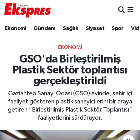
Eğitim
Hava Durumu
Ekonomi
Gündem
Sağlık
Siyaset
Spor
Vid
Ekonomi
Trafik Durumu
EKONOMI
Gaziantep son dakika
Puan Durumu ve Fikstür
GSO'da Birleştirilmiş
Plastik Sektör toplantısı
Genel
Tüm Manşetler
gerçekleştirildi
Gündem
Son Dakika Haberleri
Gaziantep Sanayi Odası (GSO) evinde, şehir içi
faaliyet gösteren plastik sanayicilerini bir araya
Haberler
Haber Arşivi
getiren “Birleştirilmiş Plastik Sektör Toplantısı”
faaliyetlerini sürdürüyor.
Kültür Sanat
Magazin