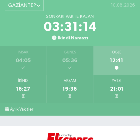
GAZİANTEP
10.08.2026
SONRAKI VAKTE KALAN
03:31:13
İkindi Namazı
İMSAK
GÜNEŞ
ÖĞLE
04:05
05:36
12:41
İKINDI
AKŞAM
YATSI
16:27
19:36
21:01
Aylık Vakitler