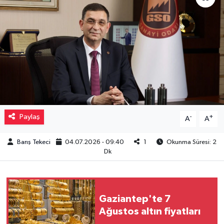
Müzik
Piyasa
Resmi İlanlar
Sağlık
Paylaş
-
+
A
A
Sinemalar
Barış Tekeci
04.07.2026 - 09:40
1
Okunma Süresi: 2
Siyaset
Dk
Spor
Teknoloji
Gaziantep'te 7
Ağustos altın fiyatları
Türkiye