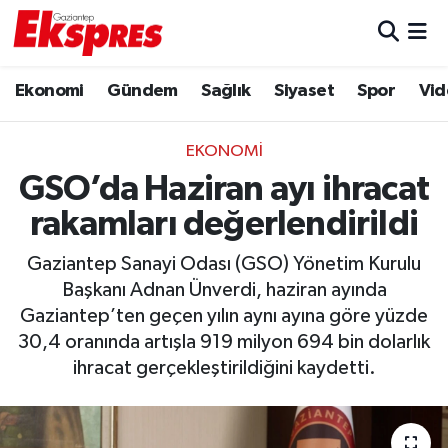
Eğitim
Hava Durumu
Ekonomi
Gündem
Sağlık
Siyaset
Spor
Vid
Ekonomi
Trafik Durumu
EKONOMI
Gaziantep son dakika
Puan Durumu ve Fikstür
GSO’da Haziran ayı ihracat
rakamları değerlendirildi
Genel
Tüm Manşetler
Gaziantep Sanayi Odası (GSO) Yönetim Kurulu
Gündem
Son Dakika Haberleri
Başkanı Adnan Ünverdi, haziran ayında
Gaziantep’ten geçen yılın aynı ayına göre yüzde
Haberler
Haber Arşivi
30,4 oranında artışla 919 milyon 694 bin dolarlık
ihracat gerçekleştirildiğini kaydetti.
Kültür Sanat
Magazin