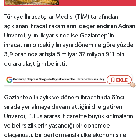
Video Haber
Türkiye İhracatçılar Meclisi (TİM) tarafından
açıklanan ihracat rakamlarını değerlendiren Adnan
Yaşam
Ünverdi, yılın ilk yarısında ise Gaziantep'in
ihracatının önceki yılın aynı dönemine göre yüzde
Yeme-İçme
3,9 oranında artışla 5 milyar 37 milyon 911 bin
Yemek
dolara ulaştığını belirtti.
Gaziantep’in aylık ve dönem ihracatında 6’ncı
sırada yer almaya devam ettiğini dile getiren
Ünverdi, “Uluslararası ticarette büyük kırılmaların
ve belirsizliklerin yaşandığı bir dönemde
olağanüstü bir performansla ülke ekonomisine