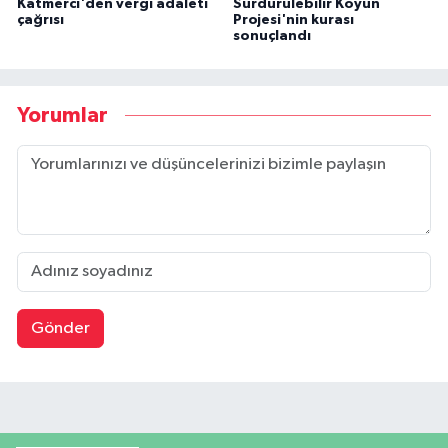
Katmerci'den vergi adaleti
Sürdürülebilir Koyun
çağrısı
Projesi'nin kurası
sonuçlandı
Yorumlar
Gönder