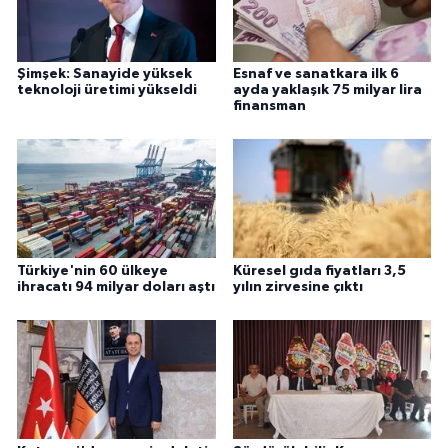
Şimşek: Sanayide yüksek
Esnaf ve sanatkara ilk 6
teknoloji üretimi yükseldi
ayda yaklaşık 75 milyar lira
finansman
Türkiye'nin 60 ülkeye
Küresel gıda fiyatları 3,5
ihracatı 94 milyar doları aştı
yılın zirvesine çıktı