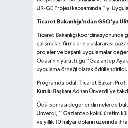
UR-GE Projesi kapsamında “İyi Uygula
Video Haber
Ticaret Bakanlığı’ndan GSO’ya UR
Yaşam
Ticaret Bakanlığı koordinasyonunda ge
Yeme-İçme
çalışmalar, firmaların uluslararası pa
projeler ve başarılı uygulamalar değe
Yemek
Odası’nın yürüttüğü ‘’Gaziantep Ayakkab
uygulama örneği olarak ödüllendirildi.
Programda ödül, Ticaret Bakanı Prof
Kurulu Başkanı Adnan Ünverdi’ye takdi
Ödül sonrası değerlendirmelerde bul
Ünverdi, ‘’ Gaziantep köklü üretim kült
ve yıllık 10 milyar doların üzerinde ih