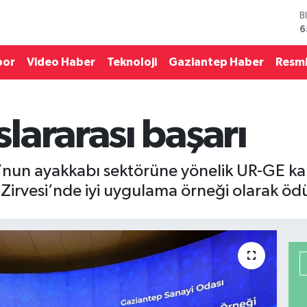
6
D
4
E
por
Video Haber
Teknoloji
Gaziantep Haber
Resmi
5
S
6
G
lararası başarı
6
B
1
nun ayakkabı sektörüne yönelik UR-GE kap
Zirvesi’nde iyi uygulama örneği olarak ödül