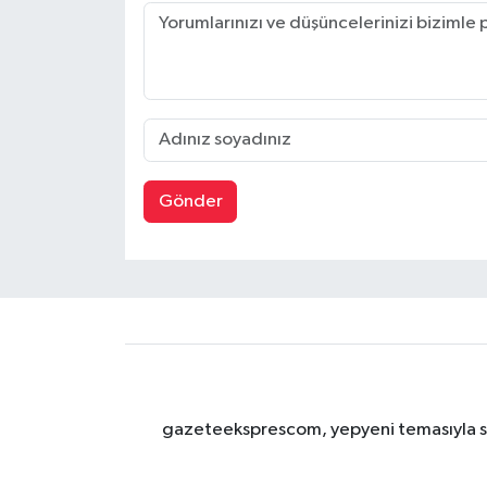
Gönder
gazeteeksprescom, yepyeni temasıyla sizl