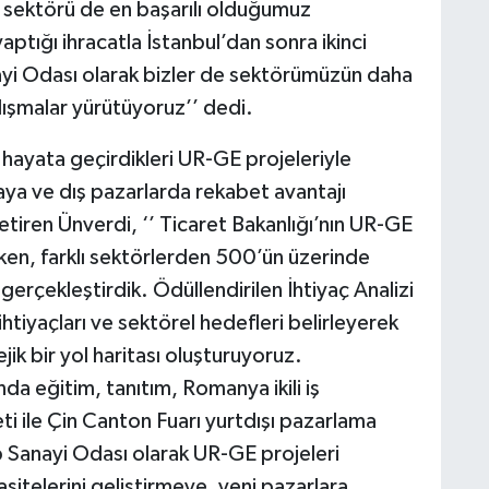
yi sektörü de en başarılı olduğumuz
ptığı ihracatla İstanbul’dan sonra ikinci
ayi Odası olarak bizler de sektörümüzün daha
alışmalar yürütüyoruz’’ dedi.
hayata geçirdikleri UR-GE projeleriyle
maya ve dış pazarlarda rekabet avantajı
etiren Ünverdi, ‘’ Ticaret Bakanlığı’nın UR-GE
en, farklı sektörlerden 500’ün üzerinde
 gerçekleştirdik. Ödüllendirilen İhtiyaç Analizi
ihtiyaçları ve sektörel hedefleri belirleyerek
ik bir yol haritası oluşturuyoruz.
da eğitim, tanıtım, Romanya ikili iş
ti ile Çin Canton Fuarı yurtdışı pazarlama
p Sanayi Odası olarak UR-GE projeleri
sitelerini geliştirmeye, yeni pazarlara