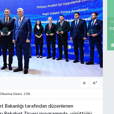
İM
04
-
+
A
A
Okunma Süresi: 2 Dk
t Bakanlığı tarafından düzenlenen
sı Rekabet Zirvesi programında, yürüttüğü