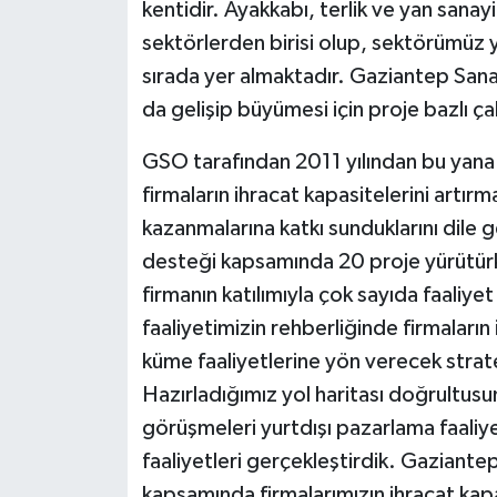
kentidir. Ayakkabı, terlik ve yan sana
sektörlerden birisi olup, sektörümüz ya
sırada yer almaktadır. Gaziantep San
da gelişip büyümesi için proje bazlı ç
GSO tarafından 2011 yılından bu yana 
firmaların ihracat kapasitelerini artır
kazanmalarına katkı sunduklarını dile g
desteği kapsamında 20 proje yürütürk
firmanın katılımıyla çok sayıda faaliyet
faaliyetimizin rehberliğinde firmaların 
küme faaliyetlerine yön verecek stratej
Hazırladığımız yol haritası doğrultusun
görüşmeleri yurtdışı pazarlama faaliye
faaliyetleri gerçekleştirdik. Gaziante
kapsamında firmalarımızın ihracat kapa