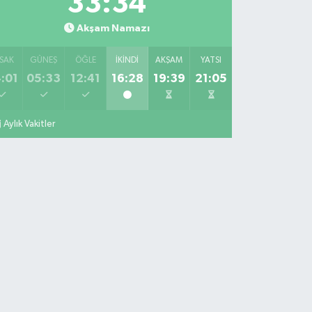
33:33
Akşam Namazı
SAK
GÜNEŞ
ÖĞLE
İKINDI
AKŞAM
YATSI
:01
05:33
12:41
16:28
19:39
21:05
Aylık Vakitler