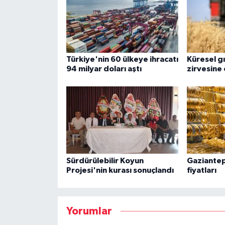
Türkiye'nin 60 ülkeye ihracatı
Küresel gıd
94 milyar doları aştı
zirvesine 
Sürdürülebilir Koyun
Gaziantep
Projesi'nin kurası sonuçlandı
fiyatları
Yorumlar