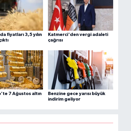
a fiyatları 3,5 yılın
Katmerci'den vergi adaleti
çıktı
çağrısı
'te 7 Ağustos altın
Benzine gece yarısı büyük
indirim geliyor