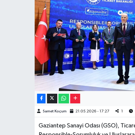
Müzik
Piyasa
Resmi İlanlar
Sağlık
Sinemalar
Siyaset
Spor
Samet Koçum
21.05.2026 - 17:27
1
Teknoloji
Gaziantep Sanayi Odası (GSO), Ticare
Türkiye
Responsible-Sorumluluk ve Uluslarara