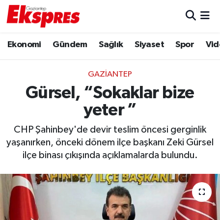
Eğitim
Hava Durumu
Ekonomi
Gündem
Sağlık
Siyaset
Spor
Vid
Ekonomi
Trafik Durumu
GAZIANTEP
Gaziantep son dakika
Puan Durumu ve Fikstür
Gürsel, “Sokaklar bize
yeter ”
Genel
Tüm Manşetler
CHP Şahinbey'de devir teslim öncesi gerginlik
Gündem
Son Dakika Haberleri
yaşanırken, önceki dönem ilçe başkanı Zeki Gürsel
ilçe binası çıkışında açıklamalarda bulundu.
Haberler
Haber Arşivi
Kültür Sanat
Magazin