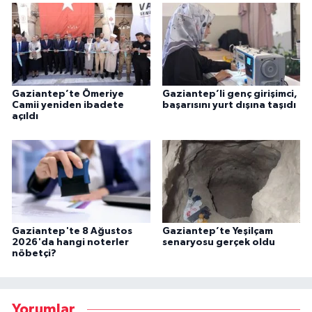
Gaziantep’te Ömeriye
Gaziantep’li genç girişimci,
Camii yeniden ibadete
başarısını yurt dışına taşıdı
açıldı
Gaziantep'te 8 Ağustos
Gaziantep’te Yeşilçam
2026'da hangi noterler
senaryosu gerçek oldu
nöbetçi?
Yorumlar