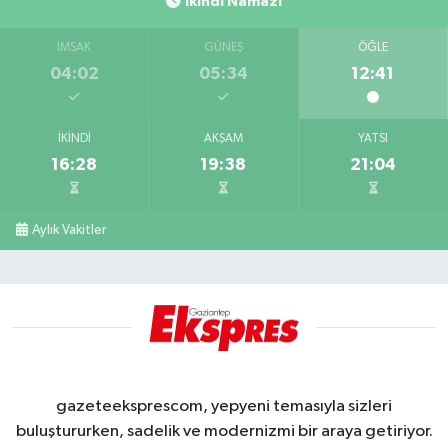
İkindi Namazı
İMSAK
GÜNEŞ
ÖĞLE
04:02
05:34
12:41
İKINDI
AKŞAM
YATSI
16:28
19:38
21:04
Aylık Vakitler
gazeteeksprescom, yepyeni temasıyla sizleri
buluştururken, sadelik ve modernizmi bir araya getiriyor.