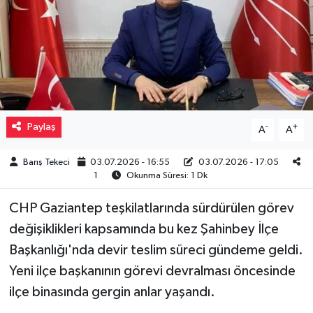
Müzik
Piyasa
Resmi İlanlar
Paylaş
-
+
A
A
Sağlık
Barış Tekeci
03.07.2026 - 16:55
03.07.2026 - 17:05
Sinemalar
1
Okunma Süresi: 1 Dk
Siyaset
CHP Gaziantep teşkilatlarında sürdürülen görev
değişiklikleri kapsamında bu kez Şahinbey İlçe
Spor
Başkanlığı'nda devir teslim süreci gündeme geldi.
Yeni ilçe başkanının görevi devralması öncesinde
Teknoloji
ilçe binasında gergin anlar yaşandı.
Türkiye