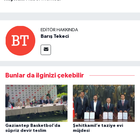
EDITÖR HAKKINDA
Barış Tekeci
Bunlar da ilginizi çekebilir
Gaziantep Basketbol’da
Şehitkamil’e taziye evi
süpriz devir teslim
müjdesi