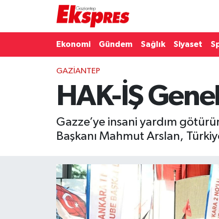
Eğitim
Hava Durumu
Ekonomi
Gündem
Sağlık
Siyaset
S
Ekonomi
Trafik Durumu
GAZIANTEP
HAK-İŞ Genel
Gaziantep son dakika
Puan Durumu ve Fikstür
Genel
Tüm Manşetler
Gazze’ye insani yardım götürürk
Başkanı Mahmut Arslan, Türkiye
Gündem
Son Dakika Haberleri
Haberler
Haber Arşivi
Kültür Sanat
Magazin