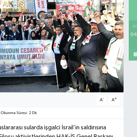
İM
04
-
+
A
A
Okunma Süresi: 2 Dk
rarası sularda işgalci İsrail’in saldırısına
ilosu aktivistlerinden HAK-İŞ Genel Başkanı