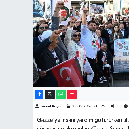
Müzik
Piyasa
Resmi İlanlar
Sağlık
Sinemalar
Siyaset
Spor
Samet Koçum
23.05.2026 - 15:25
1
Teknoloji
Gazze’ye insani yardım götürürken ulusla
Türkiye
uğrayan ve alıkonulan Küresel Sumud F