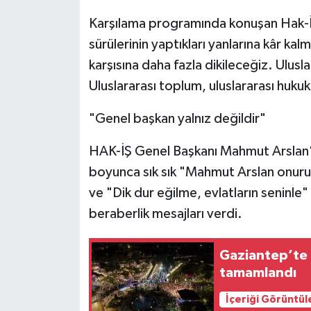
Karşılama programında konuşan Hak-İş
sürülerinin yaptıkları yanlarına kâr kal
karşısına daha fazla dikileceğiz. Ulusl
Uluslararası toplum, uluslararası hukuk
"Genel başkan yalnız değildir"
HAK-İŞ Genel Başkanı Mahmut Arslan’ı
boyunca sık sık "Mahmut Arslan onuru
ve "Dik dur eğilme, evlatların seninle" s
beraberlik mesajları verdi.
Gaziantep’te 
tamamlandı
İçeriği Görüntül