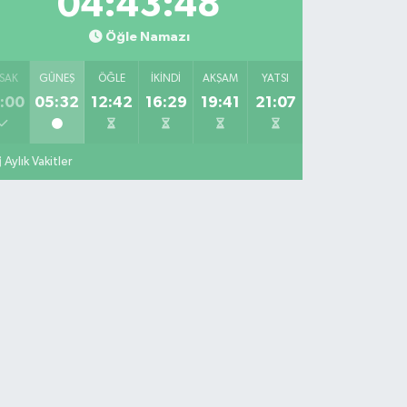
04:43:46
Öğle Namazı
SAK
GÜNEŞ
ÖĞLE
İKINDI
AKŞAM
YATSI
:00
05:32
12:42
16:29
19:41
21:07
Aylık Vakitler