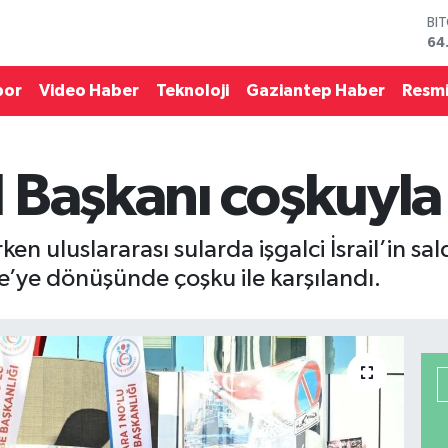
DO
47
EU
55
por
Video Haber
Teknoloji
Gaziantep Haber
Resmi
ST
64
GR
65
 Başkanı coşkuyla 
Bİ
13
BI
64
en uluslararası sularda işgalci İsrail’in s
’ye dönüşünde çoşku ile karşılandı.