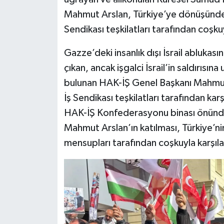
Mahmut Arslan, Türkiye’ye dönüşünd
Video Haber
Sendikası teşkilatları tarafından coşkuy
Yaşam
Gazze’deki insanlık dışı İsrail ablukası
çıkan, ancak işgalci İsrail’in saldırısı
Yeme-İçme
bulunan HAK-İŞ Genel Başkanı Mahmu
İş Sendikası teşkilatları tarafından karş
Yemek
HAK-İŞ Konfederasyonu binası önünde
Mahmut Arslan’ın katılması, Türkiye’ni
mensupları tarafından coşkuyla karşıla