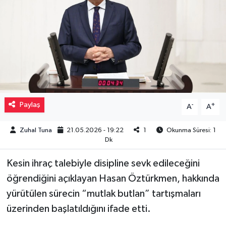
Müzik
Piyasa
Resmi İlanlar
Sağlık
Paylaş
-
+
A
A
Sinemalar
Zuhal Tuna
21.05.2026 - 19:22
1
Okunma Süresi: 1
Dk
Siyaset
Kesin ihraç talebiyle disipline sevk edileceğini
Spor
öğrendiğini açıklayan Hasan Öztürkmen, hakkında
yürütülen sürecin “mutlak butlan” tartışmaları
Teknoloji
üzerinden başlatıldığını ifade etti.
Türkiye