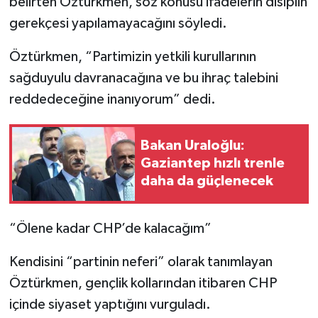
belirten Öztürkmen, söz konusu ifadelerin disiplin
gerekçesi yapılamayacağını söyledi.
Öztürkmen, “Partimizin yetkili kurullarının
sağduyulu davranacağına ve bu ihraç talebini
reddedeceğine inanıyorum” dedi.
Bakan Uraloğlu:
Gaziantep hızlı trenle
daha da güçlenecek
“Ölene kadar CHP’de kalacağım”
Kendisini “partinin neferi” olarak tanımlayan
Öztürkmen, gençlik kollarından itibaren CHP
içinde siyaset yaptığını vurguladı.