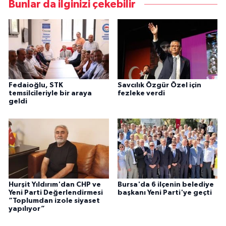
Bunlar da ilginizi çekebilir
Fedaioğlu, STK
Savcılık Özgür Özel için
temsilcileriyle bir araya
fezleke verdi
geldi
Hurşit Yıldırım'dan CHP ve
Bursa'da 6 ilçenin belediye
Yeni Parti Değerlendirmesi
başkanı Yeni Parti'ye geçti
“Toplumdan izole siyaset
yapılıyor”