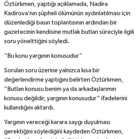
Öztürkmen, yaptığı açıklamada, Nadira
Kadirova’nın şüpheli ölümünün aydınlatılması için
Video Haber
düzenlediği basın toplantısının ardından bir
Yaşam
gazetecinin kendisine mutlak butlan süreciyle ilgili
soru yönelttiğini söyledi.
Yeme-İçme
“Bu konu yargının konusudur”
Yemek
Sorulan soru üzerine yalnızca kısa bir
değerlendirme yaptığını belirten Öztürkmen,
“Butlan konusu benim ya da arkadaşlarımın
konusu değildir, yargının konusudur” ifadelerini
kullandığını aktardı.
Yargının vereceği karara saygı duyulması
gerektiğini söylediğini kaydeden Öztürkmen,