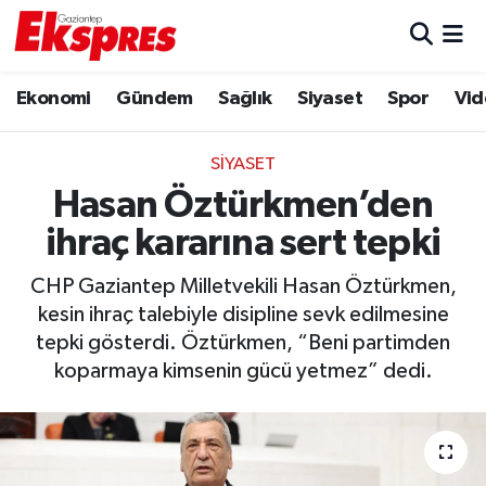
Eğitim
Hava Durumu
Ekonomi
Gündem
Sağlık
Siyaset
Spor
Vid
Ekonomi
Trafik Durumu
SIYASET
Gaziantep son dakika
Puan Durumu ve Fikstür
Hasan Öztürkmen’den
ihraç kararına sert tepki
Genel
Tüm Manşetler
CHP Gaziantep Milletvekili Hasan Öztürkmen,
Gündem
Son Dakika Haberleri
kesin ihraç talebiyle disipline sevk edilmesine
tepki gösterdi. Öztürkmen, “Beni partimden
Haberler
Haber Arşivi
koparmaya kimsenin gücü yetmez” dedi.
Kültür Sanat
Magazin