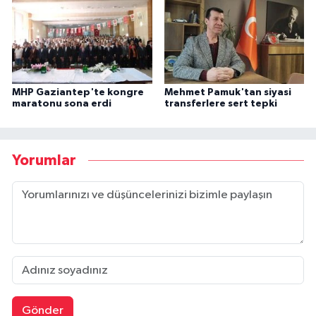
MHP Gaziantep'te kongre
Mehmet Pamuk'tan siyasi
maratonu sona erdi
transferlere sert tepki
Yorumlar
Gönder