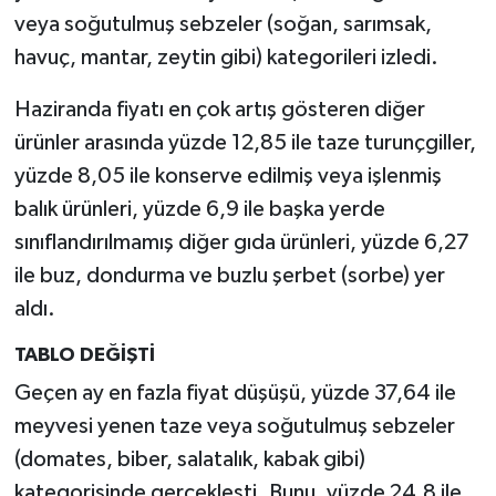
veya soğutulmuş sebzeler (soğan, sarımsak,
Video Haber
havuç, mantar, zeytin gibi) kategorileri izledi.
Haziranda fiyatı en çok artış gösteren diğer
Yaşam
ürünler arasında yüzde 12,85 ile taze turunçgiller,
Yeme-İçme
yüzde 8,05 ile konserve edilmiş veya işlenmiş
balık ürünleri, yüzde 6,9 ile başka yerde
Yemek
sınıflandırılmamış diğer gıda ürünleri, yüzde 6,27
ile buz, dondurma ve buzlu şerbet (sorbe) yer
aldı.
TABLO DEĞİŞTİ
Geçen ay en fazla fiyat düşüşü, yüzde 37,64 ile
meyvesi yenen taze veya soğutulmuş sebzeler
(domates, biber, salatalık, kabak gibi)
kategorisinde gerçekleşti. Bunu, yüzde 24,8 ile