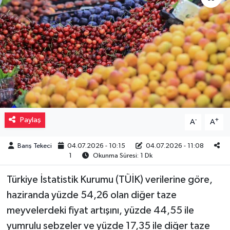
Müzik
Piyasa
Resmi İlanlar
Sağlık
Paylaş
-
+
A
A
Sinemalar
Barış Tekeci
04.07.2026 - 10:15
04.07.2026 - 11:08
Siyaset
1
Okunma Süresi: 1 Dk
Spor
Türkiye İstatistik Kurumu (TÜİK) verilerine göre,
haziranda yüzde 54,26 olan diğer taze
Teknoloji
meyvelerdeki fiyat artışını, yüzde 44,55 ile
yumrulu sebzeler ve yüzde 17,35 ile diğer taze
Türkiye