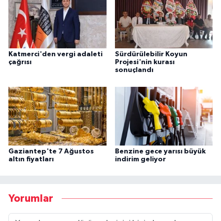
Katmerci'den vergi adaleti
Sürdürülebilir Koyun
çağrısı
Projesi'nin kurası
sonuçlandı
Gaziantep'te 7 Ağustos
Benzine gece yarısı büyük
altın fiyatları
indirim geliyor
Yorumlar