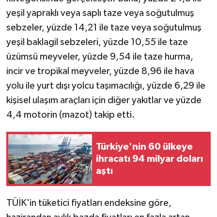
yeşil yapraklı veya saplı taze veya soğutulmuş
sebzeler, yüzde 14,21 ile taze veya soğutulmuş
yeşil baklagil sebzeleri, yüzde 10,55 ile taze
üzümsü meyveler, yüzde 9,54 ile taze hurma,
incir ve tropikal meyveler, yüzde 8,96 ile hava
yolu ile yurt dışı yolcu taşımacılığı, yüzde 6,29 ile
kişisel ulaşım araçları için diğer yakıtlar ve yüzde
4,4 motorin (mazot) takip etti.
Türkiye'nin 60 ülkeye
ihracatı 94 milyar doları
aştı
TÜİK'in tüketici fiyatları endeksine göre,