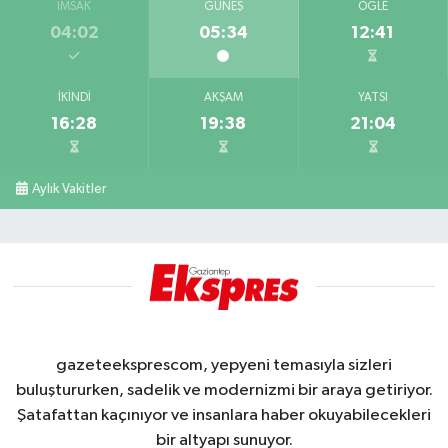
İMSAK
GÜNEŞ
ÖĞLE
04:02
05:34
12:41
İKINDI
AKŞAM
YATSI
16:28
19:38
21:04
Aylık Vakitler
gazeteeksprescom, yepyeni temasıyla sizleri
buluştururken, sadelik ve modernizmi bir araya getiriyor.
Şatafattan kaçınıyor ve insanlara haber okuyabilecekleri
bir altyapı sunuyor.