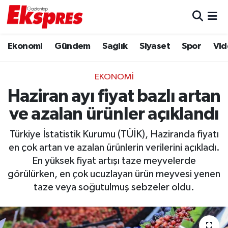
Eğitim
Hava Durumu
Ekonomi
Gündem
Sağlık
Siyaset
Spor
Vid
Ekonomi
Trafik Durumu
EKONOMI
Gaziantep son dakika
Puan Durumu ve Fikstür
Haziran ayı fiyat bazlı artan
ve azalan ürünler açıklandı
Genel
Tüm Manşetler
Türkiye İstatistik Kurumu (TÜİK), Haziranda fiyatı
Gündem
Son Dakika Haberleri
en çok artan ve azalan ürünlerin verilerini açıkladı.
En yüksek fiyat artışı taze meyvelerde
Haberler
Haber Arşivi
görülürken, en çok ucuzlayan ürün meyvesi yenen
taze veya soğutulmuş sebzeler oldu.
Kültür Sanat
Magazin