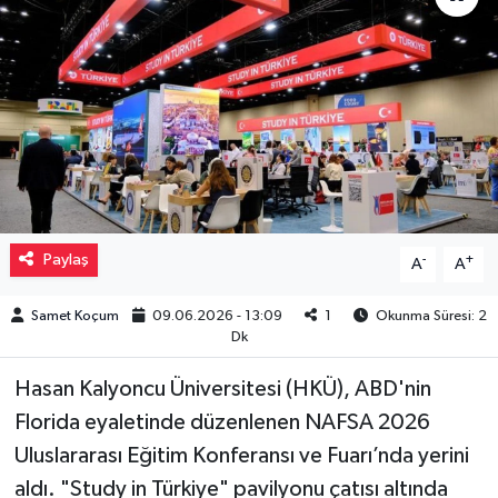
Müzik
Piyasa
Resmi İlanlar
Sağlık
Paylaş
-
+
A
A
Sinemalar
Samet Koçum
09.06.2026 - 13:09
1
Okunma Süresi: 2
Siyaset
Dk
Spor
Hasan Kalyoncu Üniversitesi (HKÜ), ABD'nin
Florida eyaletinde düzenlenen NAFSA 2026
Teknoloji
Uluslararası Eğitim Konferansı ve Fuarı’nda yerini
aldı. "Study in Türkiye" pavilyonu çatısı altında
Türkiye