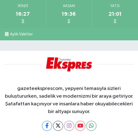
İKINDI
AKŞAM
YATSI
16:27
19:36
21:01
Aylık Vakitler
gazeteeksprescom, yepyeni temasıyla sizleri
buluştururken, sadelik ve modernizmi bir araya getiriyor.
Şatafattan kaçınıyor ve insanlara haber okuyabilecekleri
bir altyapı sunuyor.