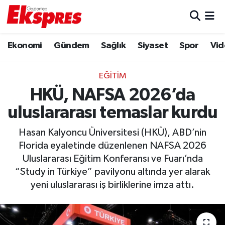
Eğitim
Hava Durumu
Ekonomi
Gündem
Sağlık
Siyaset
Spor
Vid
Ekonomi
Trafik Durumu
EĞITIM
Gaziantep son dakika
Puan Durumu ve Fikstür
HKÜ, NAFSA 2026’da
uluslararası temaslar kurdu
Genel
Tüm Manşetler
Hasan Kalyoncu Üniversitesi (HKÜ), ABD’nin
Gündem
Son Dakika Haberleri
Florida eyaletinde düzenlenen NAFSA 2026
Uluslararası Eğitim Konferansı ve Fuarı’nda
Haberler
Haber Arşivi
“Study in Türkiye” pavilyonu altında yer alarak
yeni uluslararası iş birliklerine imza attı.
Kültür Sanat
Magazin