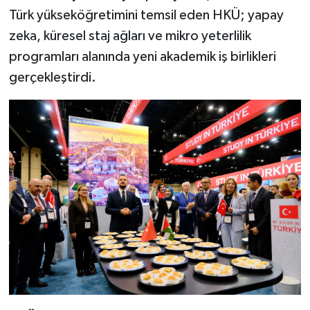
Türk yükseköğretimini temsil eden HKÜ; yapay
Video Haber
zeka, küresel staj ağları ve mikro yeterlilik
programları alanında yeni akademik iş birlikleri
Yaşam
gerçekleştirdi.
Yeme-İçme
Yemek