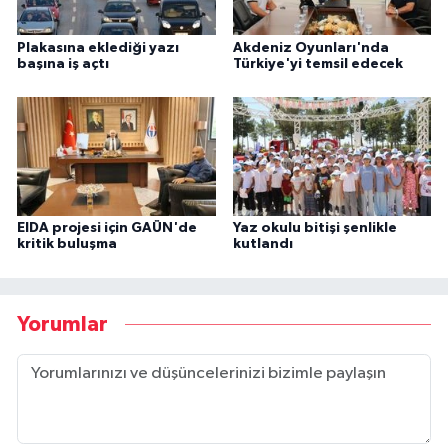
Plakasına eklediği yazı
Akdeniz Oyunları'nda
başına iş açtı
Türkiye'yi temsil edecek
EIDA projesi için GAÜN'de
Yaz okulu bitişi şenlikle
kritik buluşma
kutlandı
Yorumlar