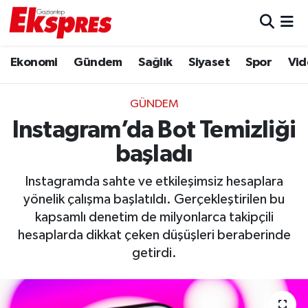
Eğitim
Hava Durumu
Ekonomi
Gündem
Sağlık
Siyaset
Spor
Vid
Ekonomi
Trafik Durumu
GÜNDEM
Gaziantep son dakika
Puan Durumu ve Fikstür
Instagram’da Bot Temizliği
başladı
Genel
Tüm Manşetler
Instagramda sahte ve etkileşimsiz hesaplara
Gündem
Son Dakika Haberleri
yönelik çalışma başlatıldı. Gerçekleştirilen bu
kapsamlı denetim de milyonlarca takipçili
Haberler
Haber Arşivi
hesaplarda dikkat çeken düşüşleri beraberinde
getirdi.
Kültür Sanat
Magazin