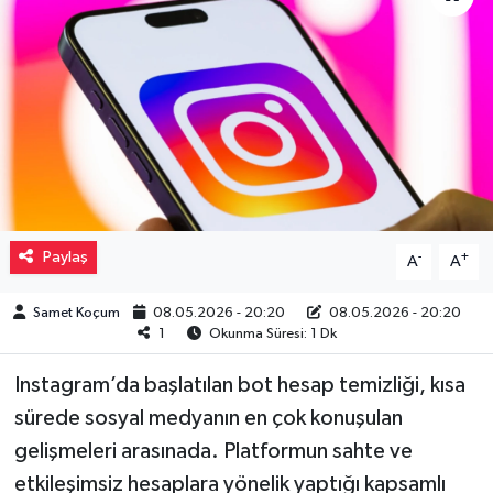
Müzik
Piyasa
Resmi İlanlar
Sağlık
Paylaş
-
+
A
A
Sinemalar
Samet Koçum
08.05.2026 - 20:20
08.05.2026 - 20:20
Siyaset
1
Okunma Süresi: 1 Dk
Spor
Instagram’da başlatılan bot hesap temizliği, kısa
sürede sosyal medyanın en çok konuşulan
Teknoloji
gelişmeleri arasınada. Platformun sahte ve
etkileşimsiz hesaplara yönelik yaptığı kapsamlı
Türkiye