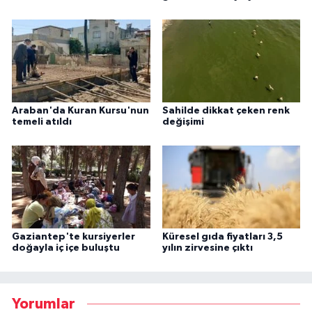
Araban'da Kuran Kursu'nun
Sahilde dikkat çeken renk
temeli atıldı
değişimi
Gaziantep'te kursiyerler
Küresel gıda fiyatları 3,5
doğayla iç içe buluştu
yılın zirvesine çıktı
Yorumlar