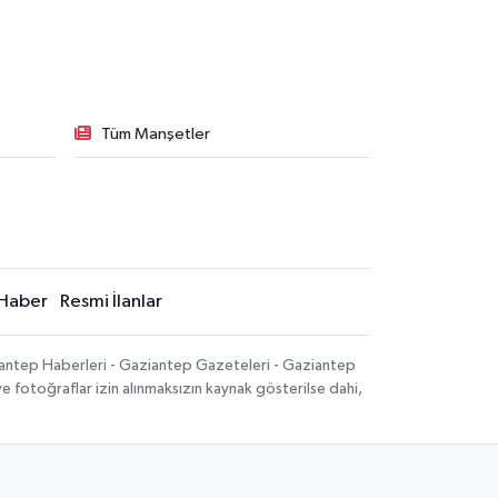
Tüm Manşetler
Haber
Resmi İlanlar
iantep Haberleri - Gaziantep Gazeteleri - Gaziantep
ve fotoğraflar izin alınmaksızın kaynak gösterilse dahi,