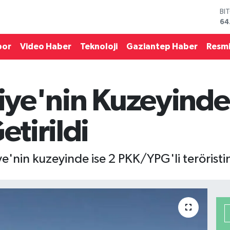
BI
64
DO
47
por
Video Haber
Teknoloji
Gaziantep Haber
Resmi
EU
55
ST
64
riye'nin Kuzeyinde 
GR
65
Bİ
etirildi
13
e'nin kuzeyinde ise 2 PKK/YPG'li teröristin et