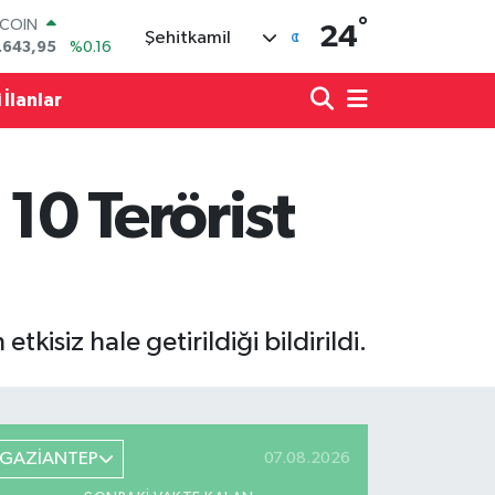
°
TCOIN
24
Şehitkamil
.643,95
%0.16
LAR
,6704
%0
 İlanlar
RO
,0406
%-0.08
ERLİN
,2143
%0
10 Terörist
AM ALTIN
00.87
%0.12
ST100
.799
%70
kisiz hale getirildiği bildirildi.
GAZİANTEP
07.08.2026