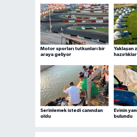
Motor sporları tutkunları bir
Yaklaşan z
araya geliyor
hazırlıkla
Serinlemek istedi canından
Evinin yan
oldu
bulundu