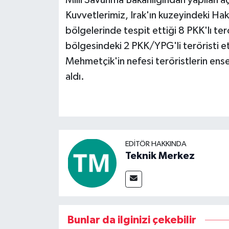
Kuvvetlerimiz, Irak'ın kuzeyindeki Ha
Video Haber
bölgelerinde tespit ettiği 8 PKK'lı terö
bölgesindeki 2 PKK/YPG'li teröristi et
Yaşam
Mehmetçik'in nefesi teröristlerin en
aldı.
Yeme-İçme
Yemek
EDITÖR HAKKINDA
Teknik Merkez
Bunlar da ilginizi çekebilir