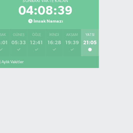
SONRAKI VAKTE KALAN
04:08:39
İmsak Namazı
SAK
GÜNEŞ
ÖĞLE
İKINDI
AKŞAM
YATSI
:01
05:33
12:41
16:28
19:39
21:05
Aylık Vakitler