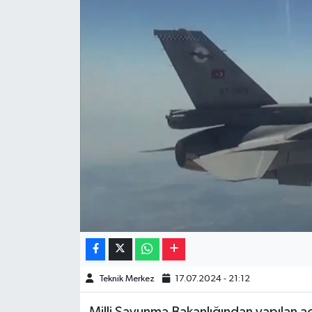
Müzik
Piyasa
Resmi İlanlar
Sağlık
Sinemalar
Siyaset
Spor
Teknoloji
Teknik Merkez
17.07.2024 - 21:12
Türkiye
Milli Savunma Bakanlığından yapılan a