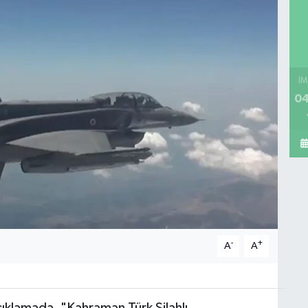
İM
04
-
+
A
A
çıklamada, "Kahraman Türk Silahlı