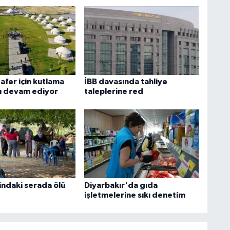
afer için kutlama
İBB davasında tahliye
rı devam ediyor
taleplerine red
indaki serada ölü
Diyarbakır'da gıda
işletmelerine sıkı denetim