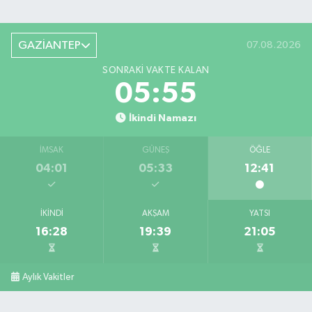
GAZİANTEP
07.08.2026
SONRAKI VAKTE KALAN
05:55
İkindi Namazı
İMSAK
GÜNEŞ
ÖĞLE
04:01
05:33
12:41
İKINDI
AKŞAM
YATSI
16:28
19:39
21:05
Aylık Vakitler