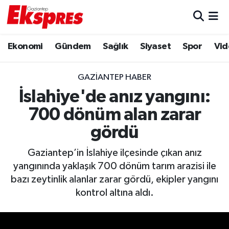
Eğitim
Hava Durumu
Ekonomi
Gündem
Sağlık
Siyaset
Spor
Vid
Ekonomi
Trafik Durumu
GAZIANTEP HABER
Gaziantep son dakika
Puan Durumu ve Fikstür
İslahiye'de anız yangını:
700 dönüm alan zarar
Genel
Tüm Manşetler
gördü
Gündem
Son Dakika Haberleri
Gaziantep’in İslahiye ilçesinde çıkan anız
yangınında yaklaşık 700 dönüm tarım arazisi ile
Haberler
Haber Arşivi
bazı zeytinlik alanlar zarar gördü, ekipler yangını
kontrol altına aldı.
Kültür Sanat
Magazin