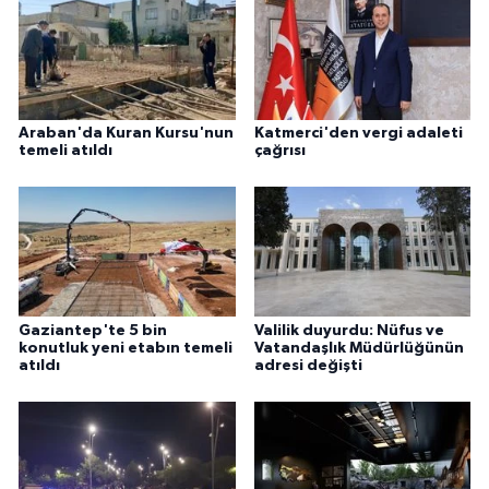
Araban'da Kuran Kursu'nun
Katmerci'den vergi adaleti
temeli atıldı
çağrısı
Gaziantep'te 5 bin
Valilik duyurdu: Nüfus ve
konutluk yeni etabın temeli
Vatandaşlık Müdürlüğünün
atıldı
adresi değişti