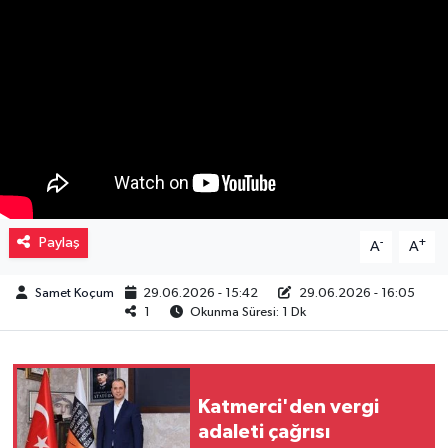
Müzik
Piyasa
Resmi İlanlar
Sağlık
Sinemalar
Paylaş
-
+
A
A
Siyaset
Samet Koçum
29.06.2026 - 15:42
29.06.2026 - 16:05
1
Okunma Süresi: 1 Dk
Spor
Teknoloji
Katmerci'den vergi
adaleti çağrısı
Türkiye