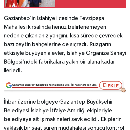
Video Haber
Gaziantep'in İslahiye ilçesinde Fevzipaşa
Mahallesi kırsalında henüz belirlenemeyen
Yaşam
nedenle çıkan anız yangını, kısa sürede çevredeki
Yeme-İçme
bazı zeytin bahçelerine de sıçradı. Rüzgarın
etkisiyle büyüyen alevler, İslahiye Organize Sanayi
Yemek
Bölgesi'ndeki fabrikalara yakın bir alana kadar
ilerledi.
İhbar üzerine bölgeye Gaziantep Büyükşehir
Belediyesi İslahiye İtfaiye Amirliği ekipleriyle
belediyeye ait iş makineleri sevk edildi. Ekiplerin
yaklaşık bir saat süren müdahalesi sonucu kontrol