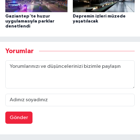
Gaziantep'te huzur
Depremin izleri müzede
uygulamasıyla parklar
yaşatılacak
denetlendi
Yorumlar
Gönder