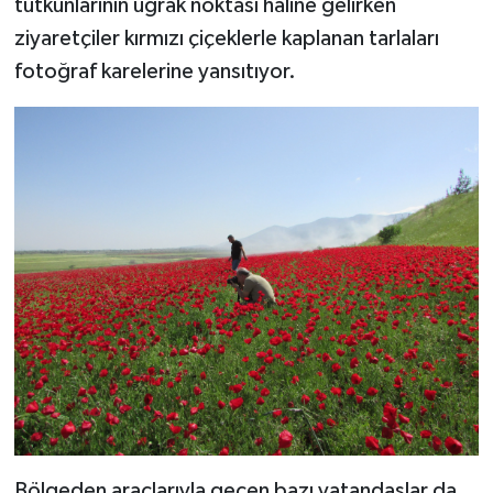
tutkunlarının uğrak noktası haline gelirken
ziyaretçiler kırmızı çiçeklerle kaplanan tarlaları
Video Haber
fotoğraf karelerine yansıtıyor.
Yaşam
Yeme-İçme
Yemek
Bölgeden araçlarıyla geçen bazı vatandaşlar da