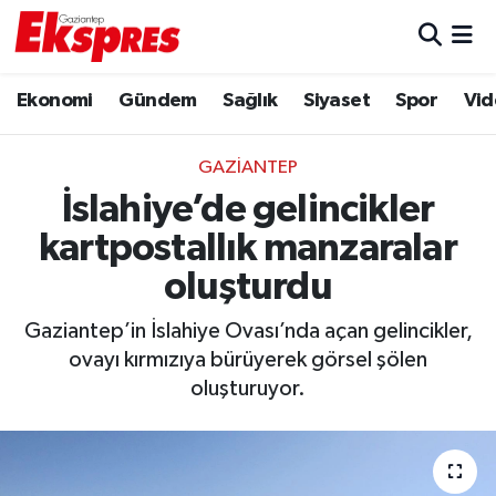
Eğitim
Hava Durumu
Ekonomi
Gündem
Sağlık
Siyaset
Spor
Vid
Ekonomi
Trafik Durumu
GAZIANTEP
Gaziantep son dakika
Puan Durumu ve Fikstür
İslahiye’de gelincikler
kartpostallık manzaralar
Genel
Tüm Manşetler
oluşturdu
Gündem
Son Dakika Haberleri
Gaziantep’in İslahiye Ovası’nda açan gelincikler,
ovayı kırmızıya bürüyerek görsel şölen
Haberler
Haber Arşivi
oluşturuyor.
Kültür Sanat
Magazin