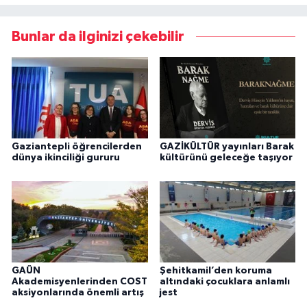
Bunlar da ilginizi çekebilir
Gaziantepli öğrencilerden
GAZİKÜLTÜR yayınları Barak
dünya ikinciliği gururu
kültürünü geleceğe taşıyor
GAÜN
Şehitkamil’den koruma
Akademisyenlerinden COST
altındaki çocuklara anlamlı
aksiyonlarında önemli artış
jest