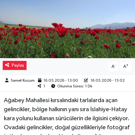
Müzik
Piyasa
Resmi İlanlar
Sağlık
Paylaş
-
+
A
A
Sinemalar
Samet Koçum
16.05.2026 - 13:00
16.05.2026 - 15:02
1
Okunma Süresi: 1 Dk
Siyaset
Ağabey Mahallesi kırsalındaki tarlalarda açan
Spor
gelincikler, bölge halkının yanı sıra İslahiye-Hatay
kara yolunu kullanan sürücülerin de ilgisini çekiyor.
Teknoloji
Ovadaki gelincikler, doğal güzellikleriyle fotoğraf
Türkiye