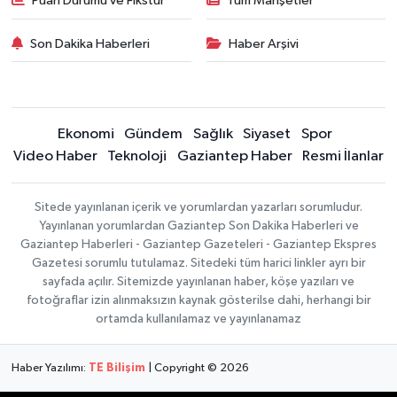
Puan Durumu ve Fikstür
Tüm Manşetler
Son Dakika Haberleri
Haber Arşivi
Ekonomi
Gündem
Sağlık
Siyaset
Spor
Video Haber
Teknoloji
Gaziantep Haber
Resmi İlanlar
Sitede yayınlanan içerik ve yorumlardan yazarları sorumludur.
Yayınlanan yorumlardan Gaziantep Son Dakika Haberleri ve
Gaziantep Haberleri - Gaziantep Gazeteleri - Gaziantep Ekspres
Gazetesi sorumlu tutulamaz. Sitedeki tüm harici linkler ayrı bir
sayfada açılır. Sitemizde yayınlanan haber, köşe yazıları ve
fotoğraflar izin alınmaksızın kaynak gösterilse dahi, herhangi bir
ortamda kullanılamaz ve yayınlanamaz
Haber Yazılımı:
TE Bilişim
| Copyright © 2026