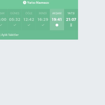
Yatsı Namazı
SAK
GÜNEŞ
ÖĞLE
İKINDI
AKŞAM
YATSI
:00
05:32
12:42
16:29
19:41
21:07
Aylık Vakitler