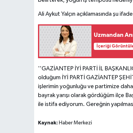
Ali Aykut Yalçın açıklamasında şu ifade
Video Haber
Yaşam
Uzmandan Anne
Yeme-İçme
İçeriği Görüntül
Yemek
''GAZİANTEP İYİ PARTİ İL BAŞKANLIĞ
olduğum İYİ PARTİ GAZİANTEP ŞEHİ
işlerimin yoğunluğu ve partimize daha 
bayrak yarışı olarak gördüğüm ilçe Ba
ile istifa ediyorum. Gereğnin yapılması
Kaynak:
Haber Merkezi