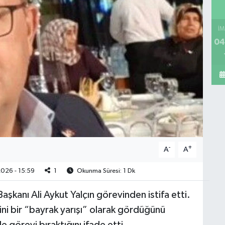
İM
04
-
+
A
A
026 - 15:59
1
Okunma Süresi: 1 Dk
Başkanı Ali Aykut Yalçın görevinden istifa etti.
ini bir “bayrak yarışı” olarak gördüğünü
 görevi bıraktığını ifade etti.