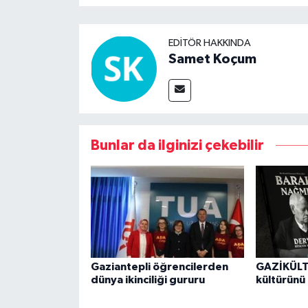
EDITÖR HAKKINDA
Samet Koçum
Bunlar da ilginizi çekebilir
Gaziantepli öğrencilerden
GAZİKÜLTÜ
dünya ikinciliği gururu
kültürünü