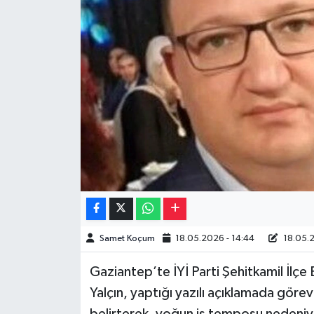
Müzik
Piyasa
Resmi İlanlar
Sağlık
Sinemalar
Siyaset
Spor
Samet Koçum
18.05.2026 - 14:44
18.05.2
Gaziantep’te İYİ Parti Şehitkamil İlçe 
Teknoloji
Yalçın, yaptığı yazılı açıklamada görev
Türkiye
belirterek, yoğun iş temposu nedeniyle