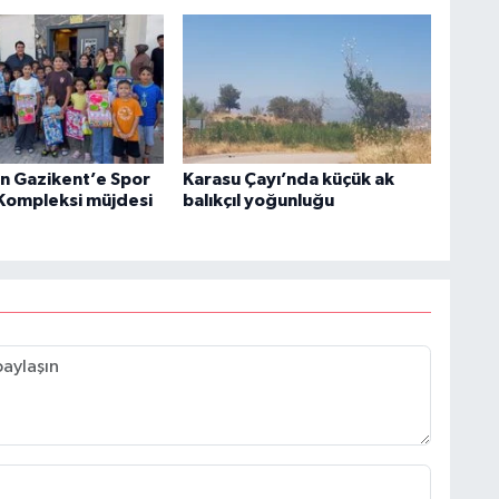
n Gazikent’e Spor
Karasu Çayı’nda küçük ak
 Kompleksi müjdesi
balıkçıl yoğunluğu