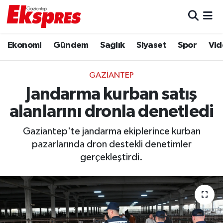
Eğitim
Hava Durumu
Ekonomi
Gündem
Sağlık
Siyaset
Spor
Vid
Ekonomi
Trafik Durumu
GAZIANTEP
Gaziantep son dakika
Puan Durumu ve Fikstür
Jandarma kurban satış
alanlarını dronla denetledi
Genel
Tüm Manşetler
Gaziantep'te jandarma ekiplerince kurban
Gündem
Son Dakika Haberleri
pazarlarında dron destekli denetimler
gerçekleştirdi.
Haberler
Haber Arşivi
Kültür Sanat
Magazin