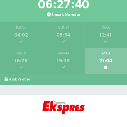
06:27:39
İmsak Namazı
İMSAK
GÜNEŞ
ÖĞLE
04:02
05:34
12:41
İKINDI
AKŞAM
YATSI
16:28
19:38
21:04
Aylık Vakitler