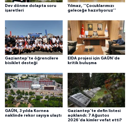
Dev dönme dolapta soru
Yılmaz, ‘’Çocuklarımızı
işaretleri
geleceğe hazırlıyoruz’’
Gaziantep’te öğrencilere
EIDA projesi için GAÜN'de
bisiklet desteği
kritik buluşma
GAÜN, 3 yılda Kornea
Gaziantep’te defin listesi
naklinde rekor sayıya ulaştı
açıklandı: 7 Ağustos
2026'da kimler vefat etti?