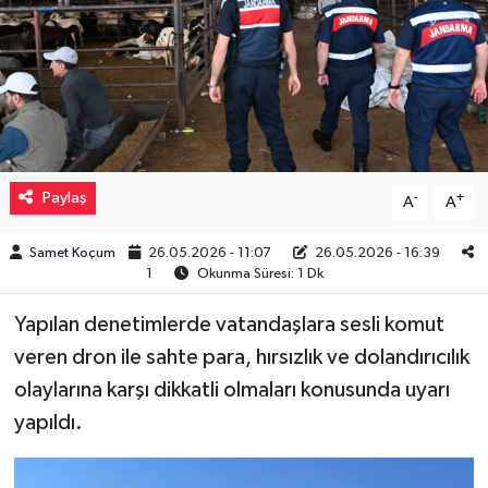
Müzik
Piyasa
Resmi İlanlar
Paylaş
-
+
A
A
Sağlık
Samet Koçum
26.05.2026 - 11:07
26.05.2026 - 16:39
Sinemalar
1
Okunma Süresi: 1 Dk
Siyaset
Yapılan denetimlerde vatandaşlara sesli komut
veren dron ile sahte para, hırsızlık ve dolandırıcılık
Spor
olaylarına karşı dikkatli olmaları konusunda uyarı
yapıldı.
Teknoloji
Türkiye