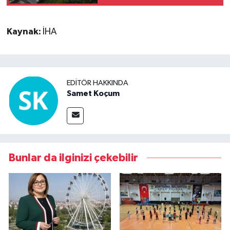
kimler vefat etti?
Kaynak:
İHA
EDITÖR HAKKINDA
Samet Koçum
Bunlar da ilginizi çekebilir