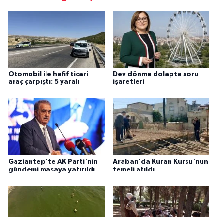
Otomobil ile hafif ticari
Dev dönme dolapta soru
araç çarpıştı: 5 yaralı
işaretleri
Gaziantep'te AK Parti'nin
Araban'da Kuran Kursu'nun
gündemi masaya yatırıldı
temeli atıldı