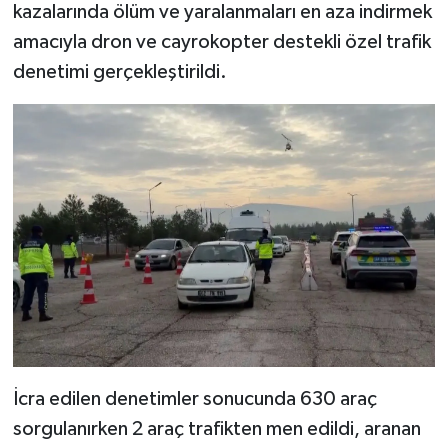
kazalarında ölüm ve yaralanmaları en aza indirmek
amacıyla dron ve cayrokopter destekli özel trafik
Video Haber
denetimi gerçekleştirildi.
Yaşam
Yeme-İçme
Yemek
İcra edilen denetimler sonucunda 630 araç
sorgulanırken 2 araç trafikten men edildi, aranan