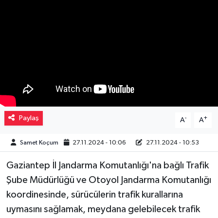
Müzik
Piyasa
Resmi İlanlar
Sağlık
Sinemalar
Paylaş
-
+
A
A
Siyaset
Samet Koçum
27.11.2024 - 10:06
27.11.2024 - 10:53
Gaziantep İl Jandarma Komutanlığı'na bağlı Trafik
Spor
Şube Müdürlüğü ve Otoyol Jandarma Komutanlığı
Teknoloji
koordinesinde, sürücülerin trafik kurallarına
uymasını sağlamak, meydana gelebilecek trafik
Türkiye