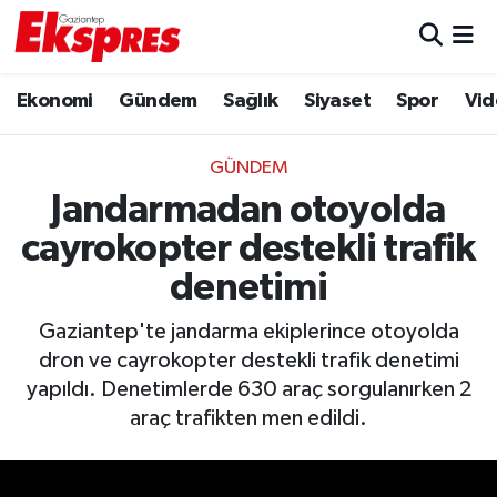
Eğitim
Hava Durumu
Ekonomi
Gündem
Sağlık
Siyaset
Spor
Vid
Ekonomi
Trafik Durumu
GÜNDEM
Gaziantep son dakika
Puan Durumu ve Fikstür
Jandarmadan otoyolda
cayrokopter destekli trafik
Genel
Tüm Manşetler
denetimi
Gündem
Son Dakika Haberleri
Gaziantep'te jandarma ekiplerince otoyolda
dron ve cayrokopter destekli trafik denetimi
Haberler
Haber Arşivi
yapıldı. Denetimlerde 630 araç sorgulanırken 2
araç trafikten men edildi.
Kültür Sanat
Magazin