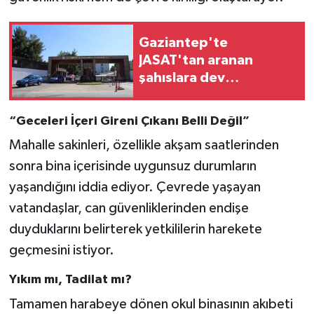
Video Haber
Gaziantep'te
JASAT'tan aranan
Yaşam
şahıslara dev
operasyon
Yeme-İçme
“Geceleri İçeri Gireni Çıkanı Belli Değil”
Yemek
Mahalle sakinleri, özellikle akşam saatlerinden
sonra bina içerisinde uygunsuz durumların
yaşandığını iddia ediyor. Çevrede yaşayan
vatandaşlar, can güvenliklerinden endişe
duyduklarını belirterek yetkililerin harekete
geçmesini istiyor.
Yıkım mı, Tadilat mı?
Tamamen harabeye dönen okul binasının akıbeti