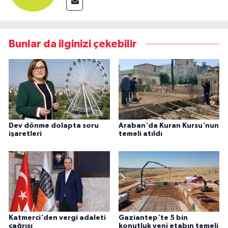
Bunlar da ilginizi çekebilir
Dev dönme dolapta soru
Araban'da Kuran Kursu'nun
işaretleri
temeli atıldı
Katmerci'den vergi adaleti
Gaziantep'te 5 bin
çağrısı
konutluk yeni etabın temeli