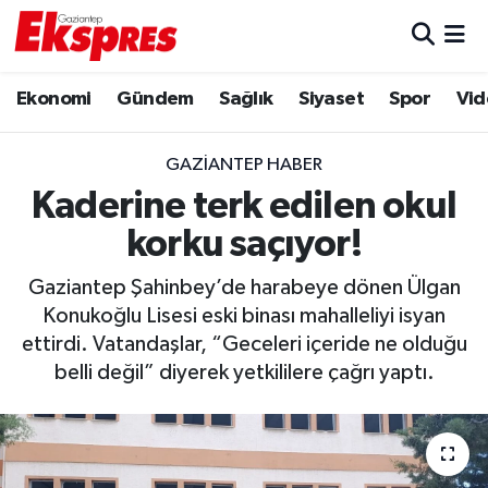
Eğitim
Hava Durumu
Ekonomi
Gündem
Sağlık
Siyaset
Spor
Vid
Ekonomi
Trafik Durumu
GAZIANTEP HABER
Gaziantep son dakika
Puan Durumu ve Fikstür
Kaderine terk edilen okul
korku saçıyor!
Genel
Tüm Manşetler
Gaziantep Şahinbey’de harabeye dönen Ülgan
Gündem
Son Dakika Haberleri
Konukoğlu Lisesi eski binası mahalleliyi isyan
ettirdi. Vatandaşlar, “Geceleri içeride ne olduğu
Haberler
Haber Arşivi
belli değil” diyerek yetkililere çağrı yaptı.
Kültür Sanat
Magazin