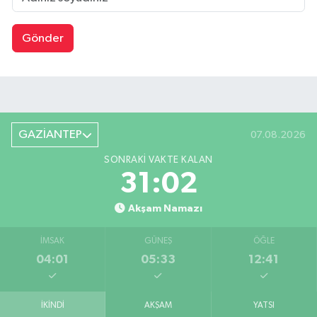
Gönder
GAZİANTEP
07.08.2026
SONRAKI VAKTE KALAN
31:01
Akşam Namazı
İMSAK
GÜNEŞ
ÖĞLE
04:01
05:33
12:41
İKINDI
AKŞAM
YATSI