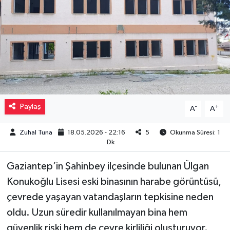
Müzik
Piyasa
Resmi İlanlar
Sağlık
Paylaş
-
+
A
A
Sinemalar
Zuhal Tuna
18.05.2026 - 22:16
5
Okunma Süresi: 1
Dk
Siyaset
Gaziantep’in Şahinbey ilçesinde bulunan Ülgan
Spor
Konukoğlu Lisesi eski binasının harabe görüntüsü,
çevrede yaşayan vatandaşların tepkisine neden
Teknoloji
oldu. Uzun süredir kullanılmayan bina hem
güvenlik riski hem de çevre kirliliği oluşturuyor.
Türkiye