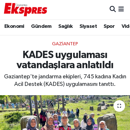
Eğitim
Hava Durumu
Ekonomi
Gündem
Sağlık
Siyaset
Spor
Vid
Ekonomi
Trafik Durumu
GAZIANTEP
Gaziantep son dakika
Puan Durumu ve Fikstür
KADES uygulaması
vatandaşlara anlatıldı
Genel
Tüm Manşetler
Gaziantep'te jandarma ekipleri, 745 kadına Kadın
Gündem
Son Dakika Haberleri
Acil Destek (KADES) uygulamasını tanıttı.
Haberler
Haber Arşivi
Kültür Sanat
Magazin