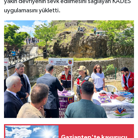
yakın devriyenin sevk edilmesini sağlayan KADES
uygulamasını yükletti.
Video Haber
Yaşam
Yeme-İçme
Yemek
Gaziantep'te kavurucu