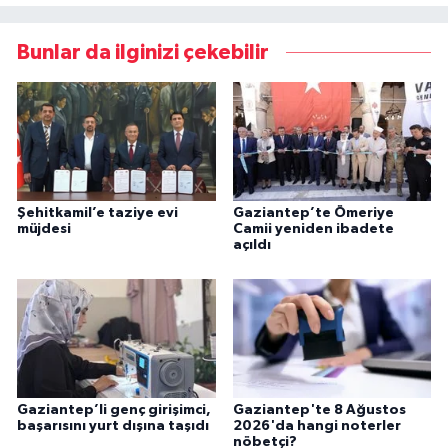
Bunlar da ilginizi çekebilir
Şehitkamil’e taziye evi
Gaziantep’te Ömeriye
müjdesi
Camii yeniden ibadete
açıldı
Gaziantep’li genç girişimci,
Gaziantep'te 8 Ağustos
başarısını yurt dışına taşıdı
2026'da hangi noterler
nöbetçi?