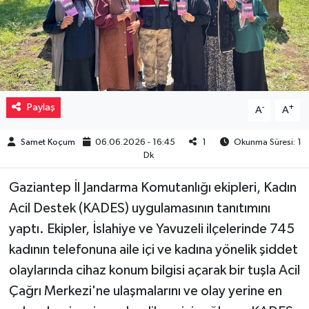
Müzik
Piyasa
Resmi İlanlar
Paylaş
-
+
A
A
Sağlık
Samet Koçum
06.06.2026 - 16:45
1
Okunma Süresi: 1
Dk
Sinemalar
Gaziantep İl Jandarma Komutanlığı ekipleri, Kadın
Siyaset
Acil Destek (KADES) uygulamasının tanıtımını
yaptı. Ekipler, İslahiye ve Yavuzeli ilçelerinde 745
Spor
kadının telefonuna aile içi ve kadına yönelik şiddet
olaylarında cihaz konum bilgisi açarak bir tuşla Acil
Teknoloji
Çağrı Merkezi'ne ulaşmalarını ve olay yerine en
Türkiye