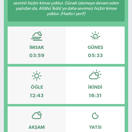
sevimli hiçbir kimse yoktur. Günah işlemeye devam eden
yaşlıdan da, Allâhü Teâlâ'ya daha sevimsiz hiçbir kimse
Müzik
yoktur. (Hadis-i şerif)
Piyasa
Resmi İlanlar
İMSAK
GÜNEŞ
Sağlık
03:59
05:33
Sinemalar
Siyaset
ÖĞLE
İKINDI
12:43
16:31
Spor
Teknoloji
AKŞAM
YATSI
Türkiye