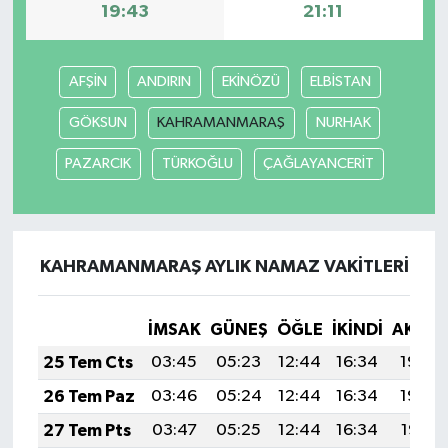
19:43
21:11
Video Haber
AFŞİN
ANDIRIN
EKİNÖZÜ
ELBİSTAN
Yaşam
GÖKSUN
KAHRAMANMARAŞ
NURHAK
Yeme-İçme
PAZARCIK
TÜRKOĞLU
ÇAĞLAYANCERİT
Yemek
KAHRAMANMARAŞ AYLIK NAMAZ VAKITLERI
İMSAK
GÜNEŞ
ÖĞLE
İKINDI
AKŞA
25 Tem Cts
03:45
05:23
12:44
16:34
19:54
26 Tem Paz
03:46
05:24
12:44
16:34
19:54
27 Tem Pts
03:47
05:25
12:44
16:34
19:53