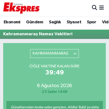
Eğitim
Hava Durumu
Ekonomi
Gündem
Sağlık
Siyaset
Spor
Vid
Ekonomi
Trafik Durumu
Kahramanmaraş Namaz Vakitleri
Gaziantep son dakika
Puan Durumu ve Fikstür
KAHRAMANMARAŞ
Genel
Tüm Manşetler
ÖĞLE VAKTINE KALAN SÜRE
Gündem
Son Dakika Haberleri
39:49
Haberler
Haber Arşivi
6 Ağustos 2026
23 Safer 1448
Kültür Sanat
Magazin
Günahlarından tevbe eden gençten, Allâhü Teâlâ'ya daha