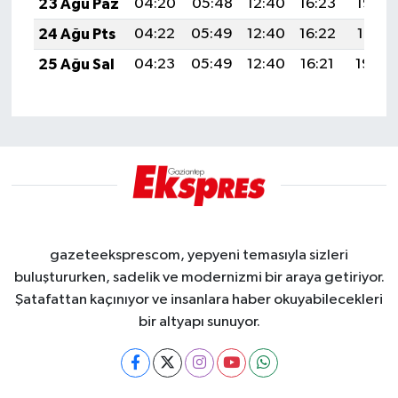
23 Ağu Paz
04:20
05:48
12:40
16:23
19:22
24 Ağu Pts
04:22
05:49
12:40
16:22
19:21
25 Ağu Sal
04:23
05:49
12:40
16:21
19:20
gazeteeksprescom, yepyeni temasıyla sizleri
buluştururken, sadelik ve modernizmi bir araya getiriyor.
Şatafattan kaçınıyor ve insanlara haber okuyabilecekleri
bir altyapı sunuyor.