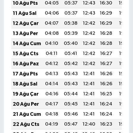
10 Ağu Pts
04:05
05:37
12:43
16:30
19:39
11 Ağu Sal
04:06
05:37
12:43
16:29
19:38
12 Ağu Çar
04:07
05:38
12:42
16:29
19:37
13 Ağu Per
04:08
05:39
12:42
16:28
19:35
14 Ağu Cum
04:10
05:40
12:42
16:28
19:34
15 Ağu Cts
04:11
05:41
12:42
16:27
19:33
16 Ağu Paz
04:12
05:42
12:42
16:27
19:32
17 Ağu Pts
04:13
05:43
12:41
16:26
19:30
18 Ağu Sal
04:14
05:43
12:41
16:26
19:29
19 Ağu Çar
04:16
05:44
12:41
16:25
19:28
20 Ağu Per
04:17
05:45
12:41
16:24
19:27
21 Ağu Cum
04:18
05:46
12:41
16:24
19:25
22 Ağu Cts
04:19
05:47
12:40
16:23
19:24