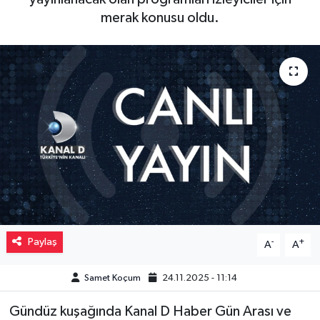
merak konusu oldu.
Müzik
Piyasa
Resmi İlanlar
Sağlık
Sinemalar
Siyaset
Paylaş
-
+
Spor
A
A
Samet Koçum
24.11.2025 - 11:14
Teknoloji
Gündüz kuşağında Kanal D Haber Gün Arası ve
Türkiye