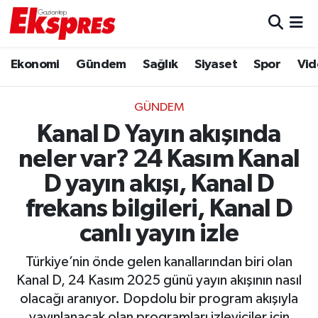
Eğitim
Hava Durumu
Ekonomi
Gündem
Sağlık
Siyaset
Spor
Vid
Ekonomi
Trafik Durumu
GÜNDEM
Gaziantep son dakika
Puan Durumu ve Fikstür
Kanal D Yayın akışında
neler var? 24 Kasım Kanal
Genel
Tüm Manşetler
D yayın akışı, Kanal D
Gündem
Son Dakika Haberleri
frekans bilgileri, Kanal D
canlı yayın izle
Haberler
Haber Arşivi
Türkiye’nin önde gelen kanallarından biri olan
Kültür Sanat
Kanal D, 24 Kasım 2025 günü yayın akışının nasıl
olacağı aranıyor. Dopdolu bir program akışıyla
Magazin
yayınlanacak olan programları izleyiciler için