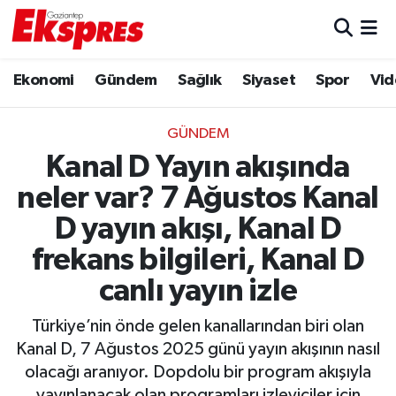
Eğitim
Hava Durumu
Ekonomi
Gündem
Sağlık
Siyaset
Spor
Vid
Ekonomi
Trafik Durumu
GÜNDEM
Gaziantep son dakika
Puan Durumu ve Fikstür
Kanal D Yayın akışında
neler var? 7 Ağustos Kanal
Genel
Tüm Manşetler
D yayın akışı, Kanal D
Gündem
Son Dakika Haberleri
frekans bilgileri, Kanal D
canlı yayın izle
Haberler
Haber Arşivi
Türkiye’nin önde gelen kanallarından biri olan
Kültür Sanat
Kanal D, 7 Ağustos 2025 günü yayın akışının nasıl
olacağı aranıyor. Dopdolu bir program akışıyla
Magazin
yayınlanacak olan programları izleyiciler için