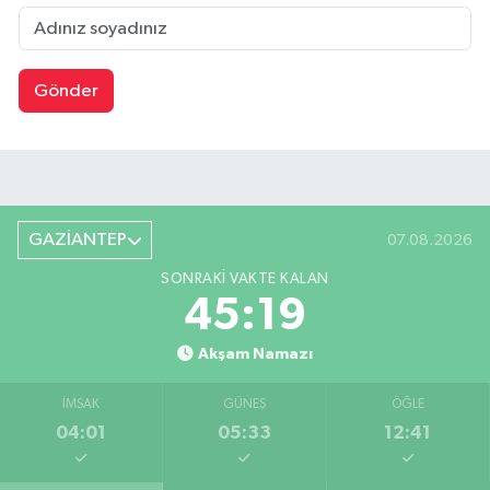
Gönder
GAZİANTEP
07.08.2026
SONRAKI VAKTE KALAN
45:18
Akşam Namazı
İMSAK
GÜNEŞ
ÖĞLE
04:01
05:33
12:41