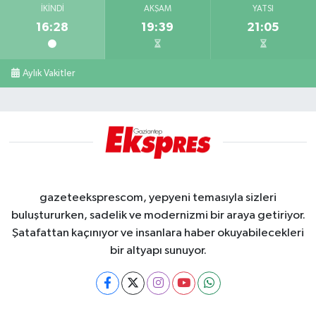
İKINDI
AKŞAM
YATSI
16:28
19:39
21:05
Aylık Vakitler
gazeteeksprescom, yepyeni temasıyla sizleri
buluştururken, sadelik ve modernizmi bir araya getiriyor.
Şatafattan kaçınıyor ve insanlara haber okuyabilecekleri
bir altyapı sunuyor.