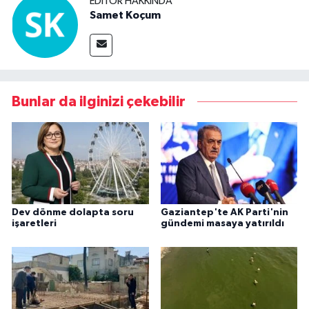
EDITÖR HAKKINDA
Samet Koçum
Bunlar da ilginizi çekebilir
Dev dönme dolapta soru
Gaziantep'te AK Parti'nin
işaretleri
gündemi masaya yatırıldı