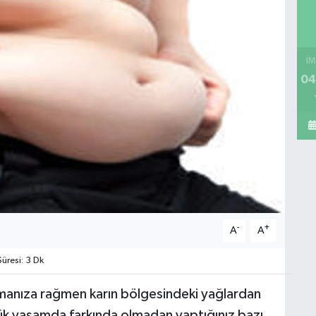
İM
04
-
+
A
A
resi: 3 Dk
manıza rağmen karın bölgesindeki yağlardan
ük yaşamda farkında olmadan yaptığınız bazı