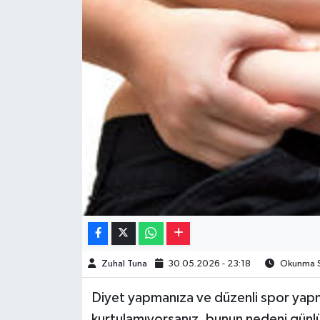
Müzik
Piyasa
Resmi İlanlar
Sağlık
Sinemalar
Siyaset
Spor
Zuhal Tuna
30.05.2026 - 23:18
Okunma Sü
Teknoloji
Diyet yapmanıza ve düzenli spor yap
Türkiye
kurtulamıyorsanız, bunun nedeni günl