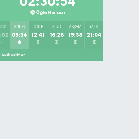
02:30:53
Öğle Namazı
SAK
GÜNEŞ
ÖĞLE
İKINDI
AKŞAM
YATSI
:02
05:34
12:41
16:28
19:38
21:04
Aylık Vakitler