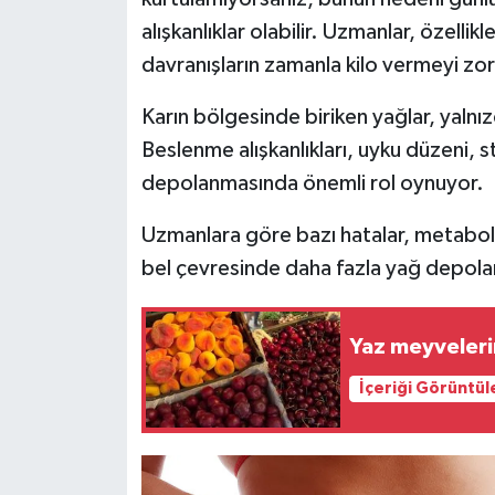
alışkanlıklar olabilir. Uzmanlar, özelli
Video Haber
davranışların zamanla kilo vermeyi zorla
Yaşam
Karın bölgesinde biriken yağlar, yalnı
Beslenme alışkanlıkları, uyku düzeni, 
Yeme-İçme
depolanmasında önemli rol oynuyor.
Yemek
Uzmanlara göre bazı hatalar, metabol
bel çevresinde daha fazla yağ depola
Yaz meyveleri
İçeriği Görüntül