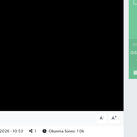
İM
04
-
+
A
A
2026 - 10:53
1
Okunma Süresi: 1 Dk