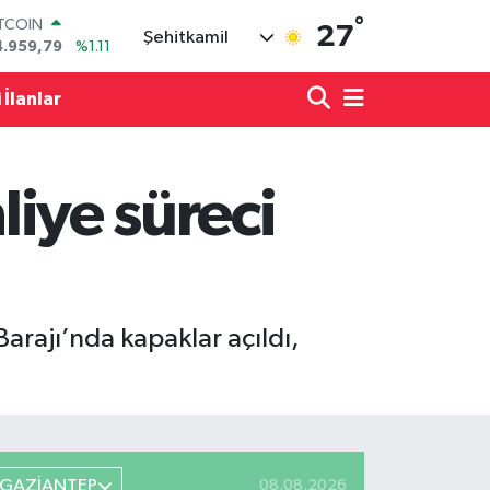
°
OLAR
27
Şehitkamil
7,7436
%0.18
URO
5,2510
%0.32
 İlanlar
TERLİN
4,4811
%0.38
RAM ALTIN
660.55
%0.03
liye süreci
İST100
3.779
%-14
ITCOIN
4.959,79
%1.11
arajı’nda kapaklar açıldı,
GAZİANTEP
08.08.2026