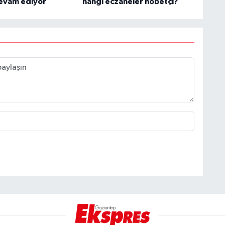
devam ediyor
hangi eczaneler nöbetçi?