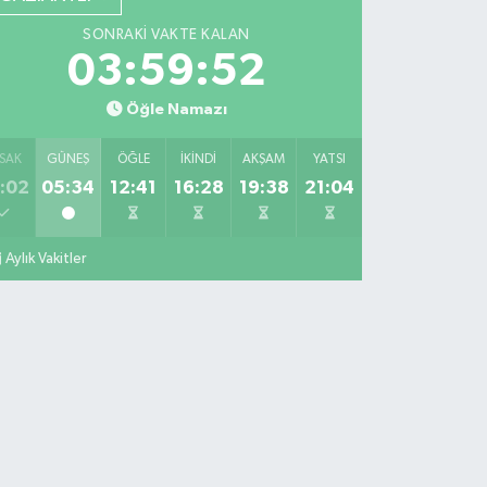
SONRAKI VAKTE KALAN
03:59:51
Öğle Namazı
SAK
GÜNEŞ
ÖĞLE
İKINDI
AKŞAM
YATSI
:02
05:34
12:41
16:28
19:38
21:04
Aylık Vakitler