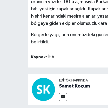
oranının yüzde 100'ü aşmasıyla Karkamı
tahliyesi için kapaklar açıldı. Kapaklar
Nehri kenarındaki mesire alanları yaşan
bölgeye giden ekipler olumsuzluklara ka
Bölgede yağışların önümüzdeki günlerd
belirtildi.
Kaynak:
İHA
EDITÖR HAKKINDA
Samet Koçum