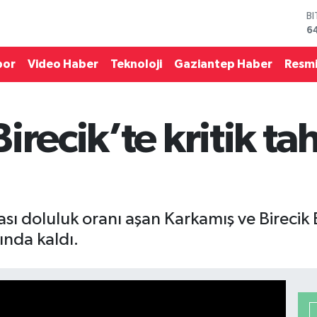
D
4
E
5
por
Video Haber
Teknoloji
Gaziantep Haber
Resmi
S
6
G
6
recik’te kritik tah
B
1
B
6
ı doluluk oranı aşan Karkamış ve Birecik B
tında kaldı.