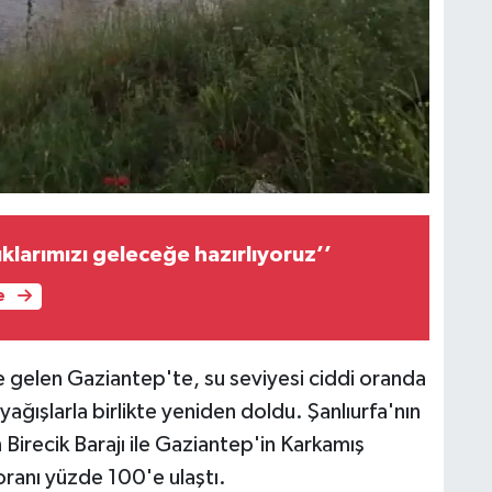
klarımızı geleceğe hazırlıyoruz’’
e
e gelen Gaziantep'te, su seviyesi ciddi oranda
 yağışlarla birlikte yeniden doldu. Şanlıurfa'nın
 Birecik Barajı ile Gaziantep'in Karkamış
oranı yüzde 100'e ulaştı.