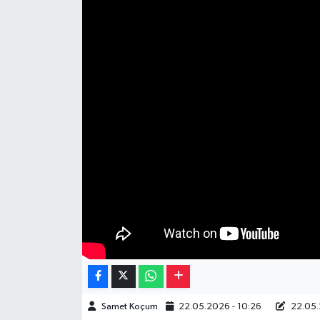
Müzik
Piyasa
Resmi İlanlar
Sağlık
Sinemalar
Siyaset
Spor
Teknoloji
Samet Koçum
22.05.2026 - 10:26
22.05.
Türkiye