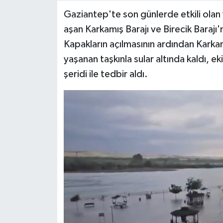
Gaziantep'te son günlerde etkili olan
Video Haber
aşan Karkamış Barajı ve Birecik Barajı'n
Kapakların açılmasının ardından Karkam
Yaşam
yaşanan taşkınla sular altında kaldı, e
şeridi ile tedbir aldı.
Yeme-İçme
Yemek