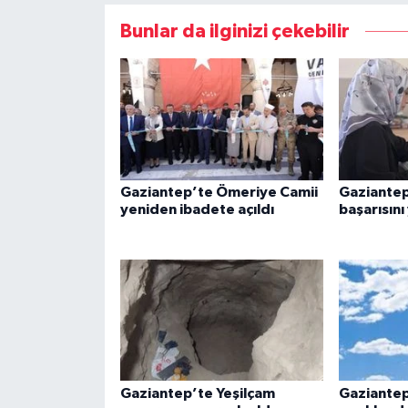
Bunlar da ilginizi çekebilir
Gaziantep’te Ömeriye Camii
Gaziantep’
yeniden ibadete açıldı
başarısını
Gaziantep’te Yeşilçam
Gaziantep