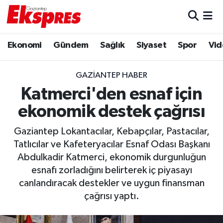
Eğitim
Hava Durumu
Ekonomi
Gündem
Sağlık
Siyaset
Spor
Vid
Ekonomi
Trafik Durumu
GAZIANTEP HABER
Gaziantep son dakika
Puan Durumu ve Fikstür
Katmerci'den esnaf için
ekonomik destek çağrısı
Genel
Tüm Manşetler
Gaziantep Lokantacılar, Kebapçılar, Pastacılar,
Gündem
Son Dakika Haberleri
Tatlıcılar ve Kafeteryacılar Esnaf Odası Başkanı
Abdulkadir Katmerci, ekonomik durgunluğun
Haberler
Haber Arşivi
esnafı zorladığını belirterek iç piyasayı
canlandıracak destekler ve uygun finansman
Kültür Sanat
çağrısı yaptı.
Magazin