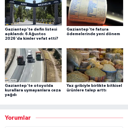
Gaziantep’te defin listesi
Gaziantep'te fatura
açıklandı: 6 Ağustos
ödemelerinde yeni dönem
2026'da kimler vefat etti?
Gaziantep'te otoyolda
Yaz gribiyle birlikte bitkisel
kurallara uymayanlara ceza
ürünlere talep arttı
yağdı
Yorumlar