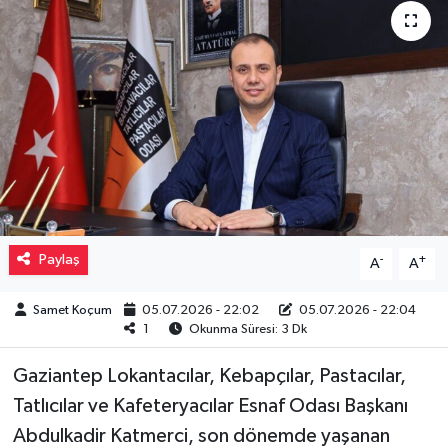
Müzik
Piyasa
Resmi İlanlar
Sağlık
Sinemalar
Paylaş
-
+
A
A
Siyaset
Samet Koçum
05.07.2026 - 22:02
05.07.2026 - 22:04
1
Okunma Süresi: 3 Dk
Spor
Gaziantep Lokantacılar, Kebapçılar, Pastacılar,
Teknoloji
Tatlıcılar ve Kafeteryacılar Esnaf Odası Başkanı
Abdulkadir Katmerci, son dönemde yaşanan
Türkiye