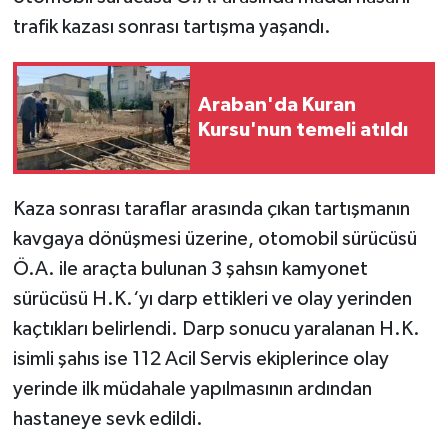
trafik kazası sonrası tartışma yaşandı.
Video Haber
Yaşam
Araban'da Kuran
Kursu'nun temeli atıldı
Yeme-İçme
Yemek
Kaza sonrası taraflar arasında çıkan tartışmanın
kavgaya dönüşmesi üzerine, otomobil sürücüsü
Ö.A. ile araçta bulunan 3 şahsın kamyonet
sürücüsü H.K.‘yı darp ettikleri ve olay yerinden
kaçtıkları belirlendi. Darp sonucu yaralanan H.K.
isimli şahıs ise 112 Acil Servis ekiplerince olay
yerinde ilk müdahale yapılmasının ardından
hastaneye sevk edildi.