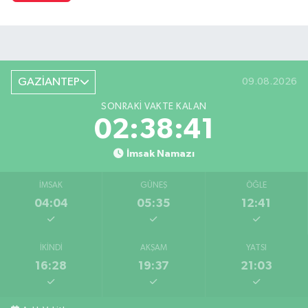
GAZİANTEP
09.08.2026
SONRAKI VAKTE KALAN
02:38:40
İmsak Namazı
İMSAK
GÜNEŞ
ÖĞLE
04:04
05:35
12:41
İKINDI
AKŞAM
YATSI
16:28
19:37
21:03