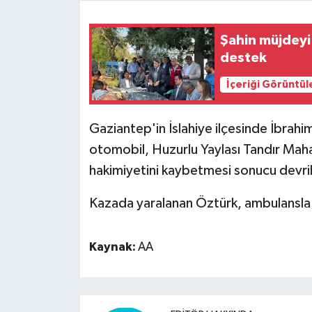
Video Haber
Şahin müjdeyi 
destek
Yaşam
İçeriği Görüntül
Yeme-İçme
Gaziantep'in İslahiye ilçesinde İbrahi
Yemek
otomobil, Huzurlu Yaylası Tandır Maha
hakimiyetini kaybetmesi sonucu devril
Kazada yaralanan Öztürk, ambulansla İ
Kaynak:
AA