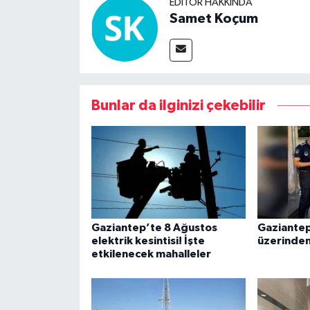
EDITÖR HAKKINDA
Samet Koçum
Bunlar da ilginizi çekebilir
Gaziantep’te 8 Ağustos
Gaziantep
elektrik kesintisi! İşte
üzerinden 
etkilenecek mahalleler