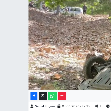
Müzik
Piyasa
Resmi İlanlar
Sağlık
Sinemalar
Siyaset
Spor
Teknoloji
Samet Koçum
01.06.2026 - 17:35
1
Türkiye