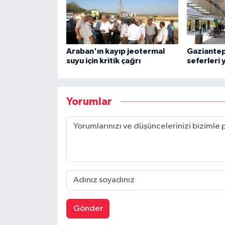
Araban'ın kayıp jeotermal
Gaziantep
suyu için kritik çağrı
seferleri
Yorumlar
Gönder