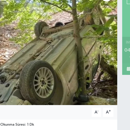
İM
04
-
+
A
A
Okunma Süresi: 1 Dk