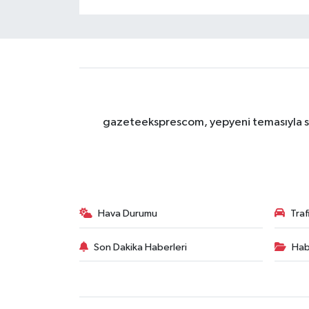
gazeteeksprescom, yepyeni temasıyla sizl
Hava Durumu
Tra
Son Dakika Haberleri
Hab