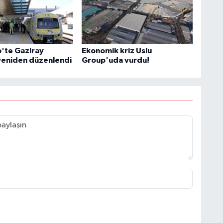
'te Gaziray
Ekonomik kriz Uslu
 yeniden düzenlendi
Group'uda vurdu!