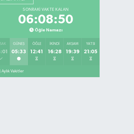
SONRAKI VAKTE KALAN
06:08:49
Öğle Namazı
SAK
GÜNEŞ
ÖĞLE
İKINDI
AKŞAM
YATSI
:01
05:33
12:41
16:28
19:39
21:05
Aylık Vakitler