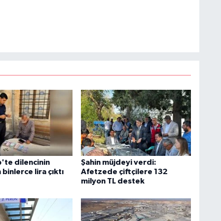
'te dilencinin
Şahin müjdeyi verdi:
binlerce lira çıktı
Afetzede çiftçilere 132
milyon TL destek