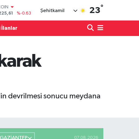
°
COIN
23
Şehitkamil
225,61
%-0.63
LAR
7143
%0.16
 İlanlar
RO
0317
%-0.02
RLİN
2463
%0.07
ıkarak
M ALTIN
0.40
%0.45
T100
799
%70
ilin devrilmesi sonucu meydana
GAZİANTEP
07.08.2026