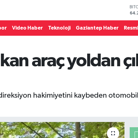
BIT
64.
DO
47,
por
Video Haber
Teknoloji
Gaziantep Haber
Resmi
EU
55,
STE
64,
kan araç yoldan ç
GRA
651
BİS
13.
e direksiyon hakimiyetini kaybeden otomob