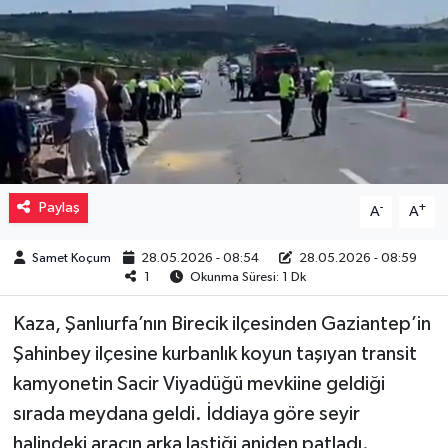
Müzik
Piyasa
Resmi İlanlar
Sağlık
Paylaş
-
+
A
A
Sinemalar
Samet Koçum
28.05.2026 - 08:54
28.05.2026 - 08:59
1
Okunma Süresi: 1 Dk
Siyaset
Kaza, Şanlıurfa’nın Birecik ilçesinden Gaziantep’in
Spor
Şahinbey ilçesine kurbanlık koyun taşıyan transit
kamyonetin Sacir Viyadüğü mevkiine geldiği
Teknoloji
sırada meydana geldi. İddiaya göre seyir
halindeki aracın arka lastiği aniden patladı.
Türkiye