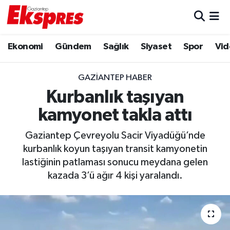
Eğitim
Hava Durumu
Ekonomi
Gündem
Sağlık
Siyaset
Spor
Vid
Ekonomi
Trafik Durumu
GAZIANTEP HABER
Gaziantep son dakika
Puan Durumu ve Fikstür
Kurbanlık taşıyan
kamyonet takla attı
Genel
Tüm Manşetler
Gaziantep Çevreyolu Sacir Viyadüğü’nde
Gündem
Son Dakika Haberleri
kurbanlık koyun taşıyan transit kamyonetin
lastiğinin patlaması sonucu meydana gelen
Haberler
Haber Arşivi
kazada 3’ü ağır 4 kişi yaralandı.
Kültür Sanat
Magazin