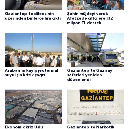
Gaziantep'te dilencinin
Şahin müjdeyi verdi:
üzerinden binlerce lira çıktı
Afetzede çiftçilere 132
milyon TL destek
Araban'ın kayıp jeotermal
Gaziantep'te Gaziray
suyu için kritik çağrı
seferleri yeniden
düzenlendi
Ekonomik kriz Uslu
Gaziantep’te Narkotik