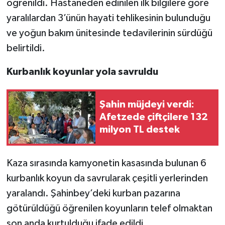
öğrenildi. Hastaneden edinilen ilk bilgilere göre
yaralılardan 3’ünün hayati tehlikesinin bulunduğu
ve yoğun bakım ünitesinde tedavilerinin sürdüğü
belirtildi.
Kurbanlık koyunlar yola savruldu
Şahin müjdeyi verdi:
Afetzede çiftçilere 132
milyon TL destek
Kaza sırasında kamyonetin kasasında bulunan 6
kurbanlık koyun da savrularak çeşitli yerlerinden
yaralandı. Şahinbey’deki kurban pazarına
götürüldüğü öğrenilen koyunların telef olmaktan
son anda kurtulduğu ifade edildi.