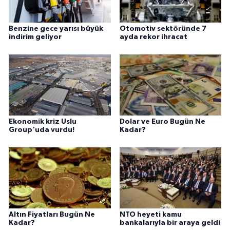
Benzine gece yarısı büyük
Otomotiv sektöründe 7
indirim geliyor
ayda rekor ihracat
Ekonomik kriz Uslu
Dolar ve Euro Bugün Ne
Group'uda vurdu!
Kadar?
Altın Fiyatları Bugün Ne
NTO heyeti kamu
Kadar?
bankalarıyla bir araya geldi