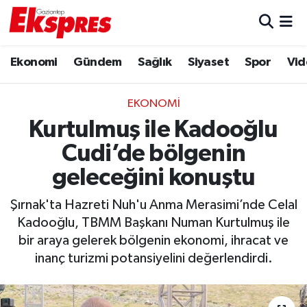
Eğitim
Hava Durumu
Ekonomi
Gündem
Sağlık
Siyaset
Spor
Vid
Ekonomi
Trafik Durumu
EKONOMI
Gaziantep son dakika
Puan Durumu ve Fikstür
Kurtulmuş ile Kadooğlu
Cudi’de bölgenin
Genel
Tüm Manşetler
geleceğini konuştu
Gündem
Son Dakika Haberleri
Şırnak'ta Hazreti Nuh'u Anma Merasimi’nde Celal
Kadooğlu, TBMM Başkanı Numan Kurtulmuş ile
Haberler
Haber Arşivi
bir araya gelerek bölgenin ekonomi, ihracat ve
inanç turizmi potansiyelini değerlendirdi.
Kültür Sanat
Magazin