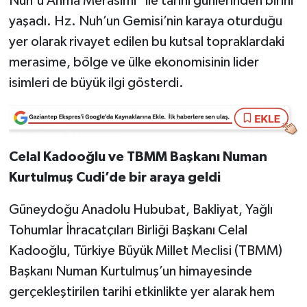
Nuh'u Anma Merasimi" ile tarihi günlerinden birini
yaşadı. Hz. Nuh’un Gemisi’nin karaya oturduğu
Video Haber
yer olarak rivayet edilen bu kutsal topraklardaki
merasime, bölge ve ülke ekonomisinin lider
Yaşam
isimleri de büyük ilgi gösterdi.
Yeme-İçme
Yemek
Celal Kadooğlu ve TBMM Başkanı Numan
Kurtulmuş Cudi’de bir araya geldi
Güneydoğu Anadolu Hububat, Bakliyat, Yağlı
Tohumlar İhracatçıları Birliği Başkanı Celal
Kadooğlu, Türkiye Büyük Millet Meclisi (TBMM)
Başkanı Numan Kurtulmuş’un himayesinde
gerçekleştirilen tarihi etkinlikte yer alarak hem