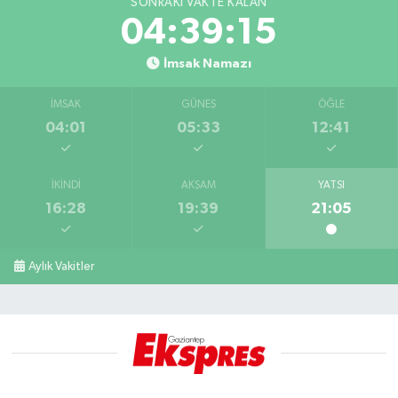
SONRAKI VAKTE KALAN
04:39:15
İmsak Namazı
İMSAK
GÜNEŞ
ÖĞLE
04:01
05:33
12:41
İKINDI
AKŞAM
YATSI
16:28
19:39
21:05
Aylık Vakitler