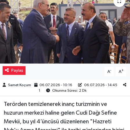
Müzik
Piyasa
Resmi İlanlar
Sağlık
Sinemalar
Paylaş
-
+
A
A
Siyaset
Samet Koçum
06.07.2026 - 10:16
06.07.2026 - 14:45
1
Okunma Süresi: 2 Dk
Spor
Terörden temizlenerek inanç turizminin ve
huzurun merkezi haline gelen Cudi Dağı Sefine
Teknoloji
Mevkii, bu yıl 4’üncüsü düzenlenen "Hazreti
Türkiye