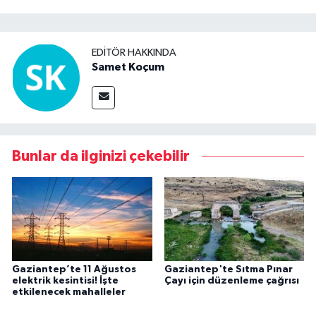
EDITÖR HAKKINDA
Samet Koçum
Bunlar da ilginizi çekebilir
Gaziantep’te 11 Ağustos
Gaziantep'te Sıtma Pınar
elektrik kesintisi! İşte
Çayı için düzenleme çağrısı
etkilenecek mahalleler