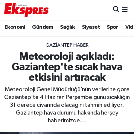
Eğitim
Hava Durumu
Ekonomi
Gündem
Sağlık
Siyaset
Spor
Vid
Ekonomi
Trafik Durumu
GAZIANTEP HABER
Gaziantep son dakika
Puan Durumu ve Fikstür
Meteoroloji açıkladı:
Gaziantep'te sıcak hava
Genel
Tüm Manşetler
etkisini artıracak
Gündem
Son Dakika Haberleri
Meteoroloji Genel Müdürlüğü’nün verilerine göre
Gaziantep’te 4 Haziran Perşembe günü sıcaklığın
Haberler
Haber Arşivi
31 derece civarında olacağını tahmin ediliyor.
Gaziantep hava durumu hakkında herşey
Kültür Sanat
haberimizde...
Magazin