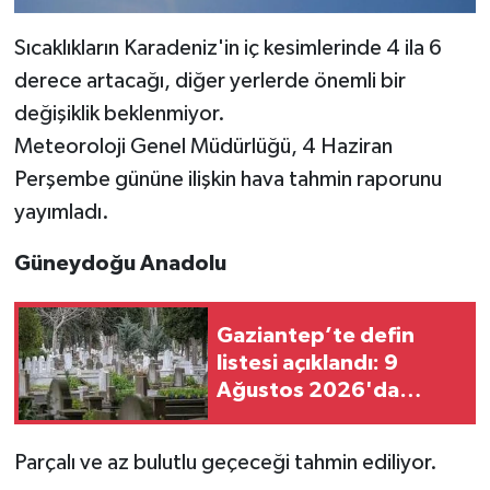
Sıcaklıkların Karadeniz'in iç kesimlerinde 4 ila 6
derece artacağı, diğer yerlerde önemli bir
değişiklik beklenmiyor.
Meteoroloji Genel Müdürlüğü, 4 Haziran
Perşembe gününe ilişkin hava tahmin raporunu
yayımladı.
Güneydoğu Anadolu
Gaziantep’te defin
listesi açıklandı: 9
Ağustos 2026'da
kimler vefat etti?
Parçalı ve az bulutlu geçeceği tahmin ediliyor.