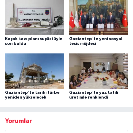
Kaçak kazı planı suçüstüyle
Gaziantep'te yeni sosyal
son buldu
tesis müjdesi
Gaziantep'te tarihi türbe
Gaziantep'te yaz tatili
yeniden yükselecek
üretimle renklendi
Yorumlar