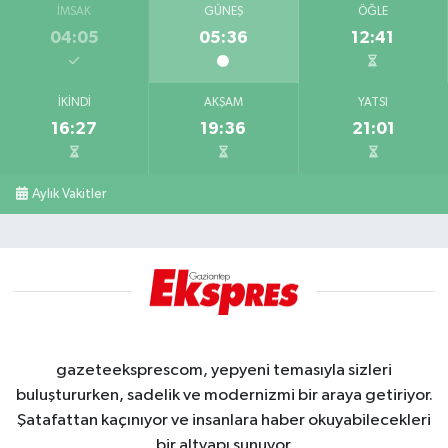
İMSAK
GÜNEŞ
ÖĞLE
04:05
05:36
12:41
İKINDI
AKŞAM
YATSI
16:27
19:36
21:01
Aylık Vakitler
gazeteeksprescom, yepyeni temasıyla sizleri
buluştururken, sadelik ve modernizmi bir araya getiriyor.
Şatafattan kaçınıyor ve insanlara haber okuyabilecekleri
bir altyapı sunuyor.