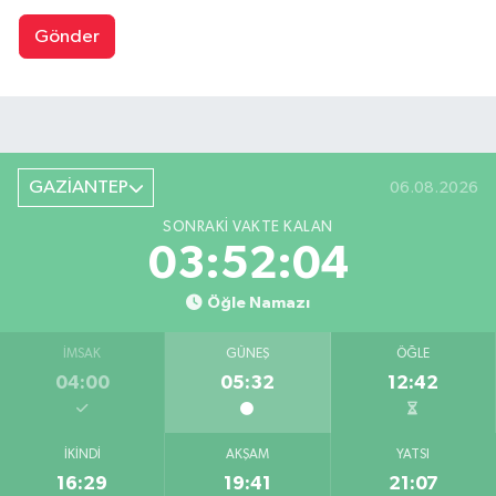
Gönder
GAZİANTEP
06.08.2026
SONRAKI VAKTE KALAN
03:52:03
Öğle Namazı
İMSAK
GÜNEŞ
ÖĞLE
04:00
05:32
12:42
İKINDI
AKŞAM
YATSI
16:29
19:41
21:07