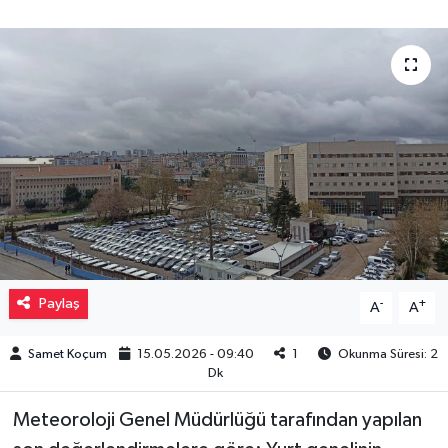
Müzik
Piyasa
Resmi İlanlar
Sağlık
Sinemalar
Siyaset
Paylaş
-
+
A
A
Spor
Samet Koçum
15.05.2026 - 09:40
1
Okunma Süresi: 2
Dk
Teknoloji
Meteoroloji Genel Müdürlüğü tarafından yapılan
Türkiye