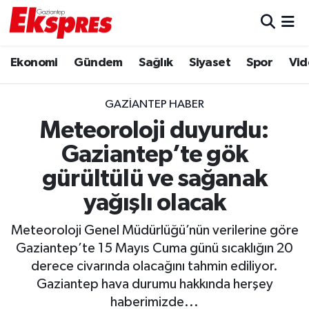
Eğitim
Hava Durumu
Ekonomi
Gündem
Sağlık
Siyaset
Spor
Vid
Ekonomi
Trafik Durumu
GAZIANTEP HABER
Gaziantep son dakika
Puan Durumu ve Fikstür
Meteoroloji duyurdu:
Gaziantep’te gök
Genel
Tüm Manşetler
gürültülü ve sağanak
Gündem
Son Dakika Haberleri
yağışlı olacak
Haberler
Haber Arşivi
Meteoroloji Genel Müdürlüğü’nün verilerine göre
Gaziantep’te 15 Mayıs Cuma günü sıcaklığın 20
Kültür Sanat
derece civarında olacağını tahmin ediliyor.
Gaziantep hava durumu hakkında herşey
Magazin
haberimizde...