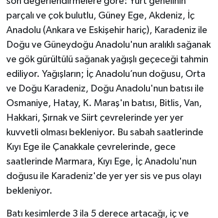
son değerlendirmelere göre: Yurt genelinin
parçalı ve çok bulutlu, Güney Ege, Akdeniz, İç
Video Haber
Anadolu (Ankara ve Eskişehir hariç), Karadeniz ile
Doğu ve Güneydoğu Anadolu'nun aralıklı sağanak
Yaşam
ve gök gürültülü sağanak yağışlı geçeceği tahmin
Yeme-İçme
ediliyor. Yağışların; İç Anadolu’nun doğusu, Orta
ve Doğu Karadeniz, Doğu Anadolu'nun batısı ile
Yemek
Osmaniye, Hatay, K. Maraş'ın batısı, Bitlis, Van,
Hakkari, Şırnak ve Siirt çevrelerinde yer yer
kuvvetli olması bekleniyor. Bu sabah saatlerinde
Kıyı Ege ile Çanakkale çevrelerinde, gece
saatlerinde Marmara, Kıyı Ege, İç Anadolu'nun
doğusu ile Karadeniz'de yer yer sis ve pus olayı
bekleniyor.
Batı kesimlerde 3 ila 5 derece artacağı, iç ve