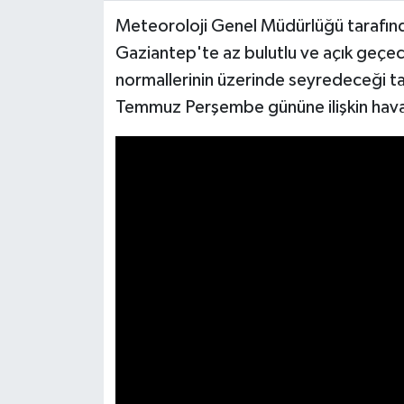
Meteoroloji Genel Müdürlüğü tarafın
Video Haber
Gaziantep'te az bulutlu ve açık geçec
normallerinin üzerinde seyredeceği t
Yaşam
Temmuz Perşembe gününe ilişkin hava
Yeme-İçme
Yemek