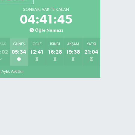
SONRAKI VAKTE KALAN
04:41:44
Öğle Namazı
SAK
GÜNEŞ
ÖĞLE
İKINDI
AKŞAM
YATSI
:02
05:34
12:41
16:28
19:38
21:04
Aylık Vakitler