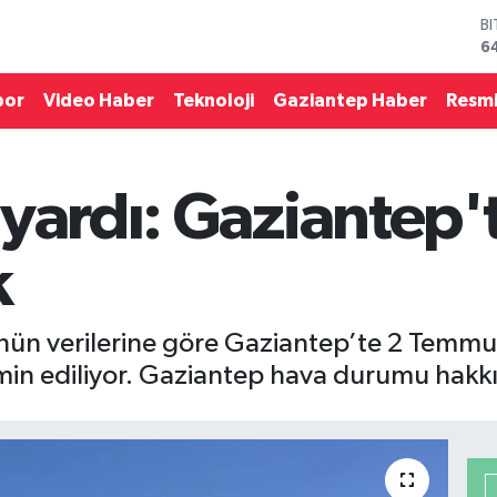
B
6
D
4
E
por
Video Haber
Teknoloji
Gaziantep Haber
Resmi
5
S
6
G
yardı: Gaziantep'te
6
B
1
k
ün verilerine göre Gaziantep’te 2 Temmu
min ediliyor. Gaziantep hava durumu hakk