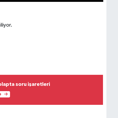
liyor.
apta soru işaretleri
e