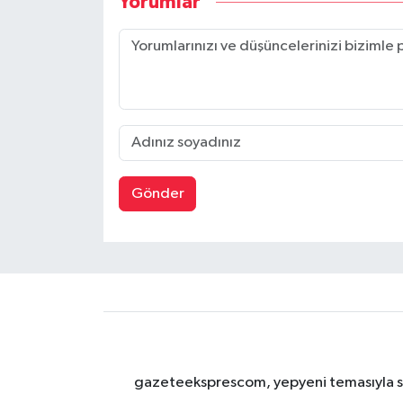
Yorumlar
Gönder
gazeteeksprescom, yepyeni temasıyla sizl