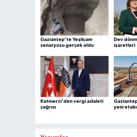
Gaziantep’te Yeşilçam
Dev dönm
senaryosu gerçek oldu
işaretleri
Katmerci'den vergi adaleti
Gaziantep
çağrısı
yeni etabı