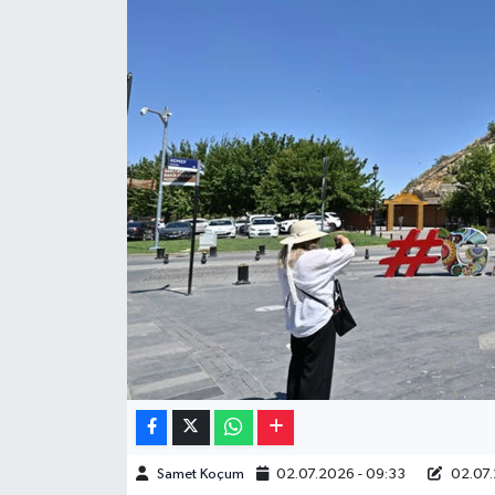
Müzik
Piyasa
Resmi İlanlar
Sağlık
Sinemalar
Siyaset
Spor
Teknoloji
Samet Koçum
02.07.2026 - 09:33
02.07.
Türkiye