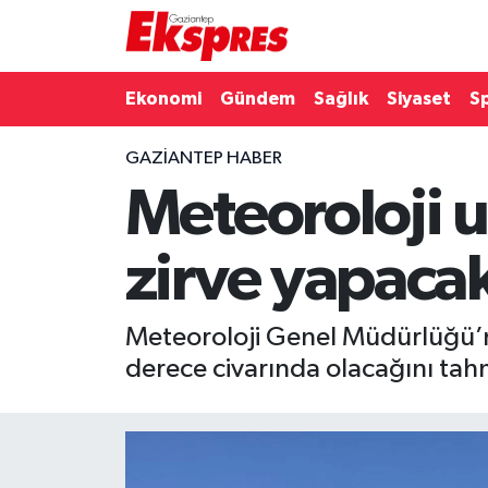
Eğitim
Hava Durumu
Ekonomi
Gündem
Sağlık
Siyaset
S
Ekonomi
Trafik Durumu
GAZIANTEP HABER
Meteoroloji u
Gaziantep son dakika
Puan Durumu ve Fikstür
Genel
Tüm Manşetler
zirve yapaca
Gündem
Son Dakika Haberleri
Meteoroloji Genel Müdürlüğü’n
Haberler
Haber Arşivi
derece civarında olacağını tah
Kültür Sanat
Magazin