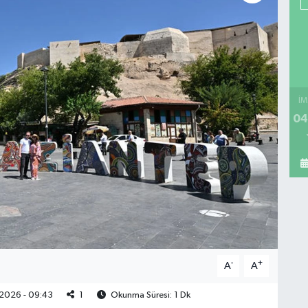
İM
04
-
+
A
A
2026 - 09:43
1
Okunma Süresi: 1 Dk