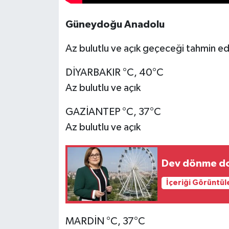
Güneydoğu Anadolu
Az bulutlu ve açık geçeceği tahmin edi
DİYARBAKIR °C, 40°C
Az bulutlu ve açık
GAZİANTEP °C, 37°C
Az bulutlu ve açık
Dev dönme dol
İçeriği Görüntül
MARDİN °C, 37°C