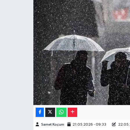
Müzik
Piyasa
Resmi İlanlar
Sağlık
Sinemalar
Siyaset
Spor
Teknoloji
Samet Koçum
21.05.2026 - 09:33
22.05.
Türkiye