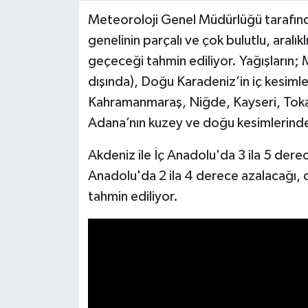
Meteoroloji Genel Müdürlüğü tarafınd
Video Haber
genelinin parçalı ve çok bulutlu, aralı
geçeceği tahmin ediliyor. Yağışların; 
Yaşam
dışında), Doğu Karadeniz’in iç kesim
Kahramanmaraş, Niğde, Kayseri, Tokat,
Yeme-İçme
Adana’nın kuzey ve doğu kesimlerinde 
Yemek
Akdeniz ile İç Anadolu'da 3 ila 5 de
Anadolu'da 2 ila 4 derece azalacağı, d
tahmin ediliyor.