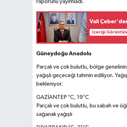
raporunu yayımladı.
Vali Çeber'de
İçeriği Görüntül
Güneydoğu Anadolu
Parçalı ve çok bulutlu, bölge genelinin
yağışlı geçeceği tahmin ediliyor. Yağış
bekleniyor.
GAZİANTEP °C, 19°C
Parçalı ve çok bulutlu, bu sabah ve öğ
sağanak yağışlı