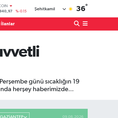
°
LAR
36
Şehitkamil
7436
%0.18
RO
2510
%0.32
 İlanlar
RLİN
4811
%0.38
M ALTIN
60.55
%0
vvetli
T100
779
%-14
COIN
840,97
%-0.15
 Perşembe günü sıcaklığın 19
ında herşey haberimizde...
GAZİANTEP
09.08.2026