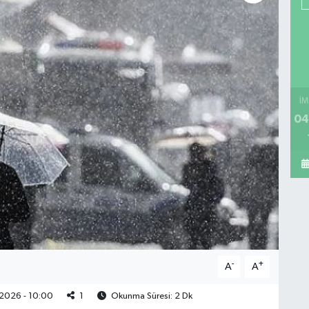
İM
04
-
+
A
A
2026 - 10:00
1
Okunma Süresi: 2 Dk