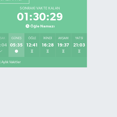
SONRAKI VAKTE KALAN
01:30:28
Öğle Namazı
SAK
GÜNEŞ
ÖĞLE
İKINDI
AKŞAM
YATSI
:04
05:35
12:41
16:28
19:37
21:03
Aylık Vakitler