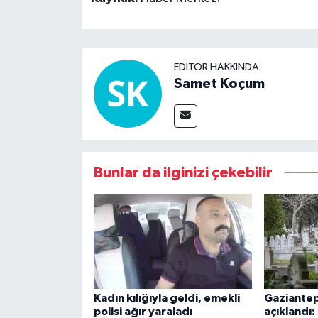
EDITÖR HAKKINDA
Samet Koçum
Bunlar da ilginizi çekebilir
Kadın kılığıyla geldi, emekli
Gaziantep’
polisi ağır yaraladı
açıklandı