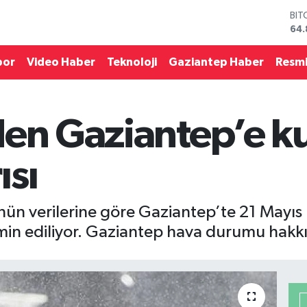
DO
47,
EU
55,
por
Video Haber
Teknoloji
Gaziantep Haber
Resmi
STE
64,
GRA
66
den Gaziantep’e ku
BİS
13.
BIT
ısı
64.
ün verilerine göre Gaziantep’te 21 Mayıs
min ediliyor. Gaziantep hava durumu hakk