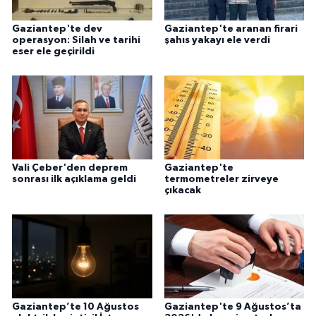
Gaziantep'te dev
Gaziantep'te aranan firari
operasyon: Silah ve tarihi
şahıs yakayı ele verdi
eser ele geçirildi
Vali Çeber'den deprem
Gaziantep'te
sonrası ilk açıklama geldi
termometreler zirveye
çıkacak
Gaziantep’te 10 Ağustos
Gaziantep'te 9 Ağustos’ta