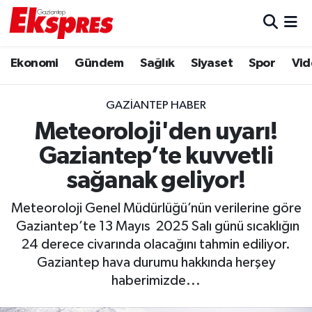
Eğitim
Hava Durumu
Ekonomi
Gündem
Sağlık
Siyaset
Spor
Vid
Ekonomi
Trafik Durumu
GAZIANTEP HABER
Gaziantep son dakika
Puan Durumu ve Fikstür
Meteoroloji'den uyarı!
Gaziantep’te kuvvetli
Genel
Tüm Manşetler
sağanak geliyor!
Gündem
Son Dakika Haberleri
Meteoroloji Genel Müdürlüğü’nün verilerine göre
Gaziantep’te 13 Mayıs 2025 Salı günü sıcaklığın
Haberler
Haber Arşivi
24 derece civarında olacağını tahmin ediliyor.
Gaziantep hava durumu hakkında herşey
Kültür Sanat
haberimizde...
Magazin