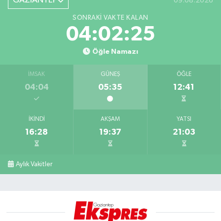
GAZİANTEP
09.08.2026
SONRAKI VAKTE KALAN
04:02:25
Öğle Namazı
İMSAK
GÜNEŞ
ÖĞLE
04:04
05:35
12:41
İKINDI
AKŞAM
YATSI
16:28
19:37
21:03
Aylık Vakitler