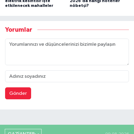
elektrik kesintisi! İşte
2026'da hangi noterler
etkilenecek mahalleler
nöbetçi?
Yorumlar
Gönder