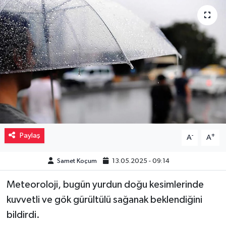
Müzik
Piyasa
Resmi İlanlar
Sağlık
Sinemalar
Paylaş
-
+
A
A
Siyaset
Samet Koçum
13.05.2025 - 09:14
Spor
Meteoroloji, bugün yurdun doğu kesimlerinde
Teknoloji
kuvvetli ve gök gürültülü sağanak beklendiğini
bildirdi.
Türkiye