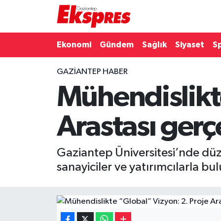
Eğitim
Hava Durumu
Ekonomi
Gündem
Sağlık
Siyaset
S
Ekonomi
Trafik Durumu
GAZIANTEP HABER
Mühendislikt
Gaziantep son dakika
Puan Durumu ve Fikstür
Genel
Tüm Manşetler
Arastası gerçe
Gündem
Son Dakika Haberleri
Gaziantep Üniversitesi’nde düz
Haberler
Haber Arşivi
sanayiciler ve yatırımcılarla bu
Kültür Sanat
Magazin