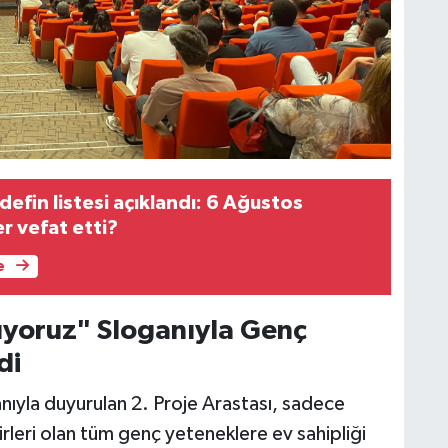
efin listesi açıklandı: 6 Ağustos
r vefat etti?
e
lıyoruz" Sloganıyla Genç
di
anıyla duyurulan 2. Proje Arastası, sadece
irleri olan tüm genç yeteneklere ev sahipliği