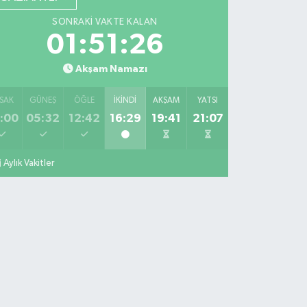
SONRAKI VAKTE KALAN
01:51:25
Akşam Namazı
SAK
GÜNEŞ
ÖĞLE
İKINDI
AKŞAM
YATSI
:00
05:32
12:42
16:29
19:41
21:07
Aylık Vakitler