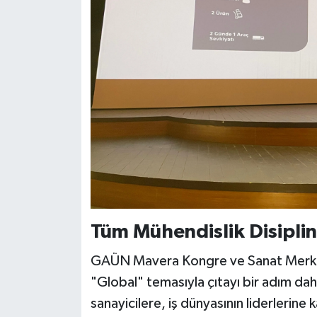
Video Haber
Yaşam
Yeme-İçme
Yemek
Tüm Mühendislik Disiplin
GAÜN Mavera Kongre ve Sanat Merke
"Global" temasıyla çıtayı bir adım dah
sanayicilere, iş dünyasının liderlerine