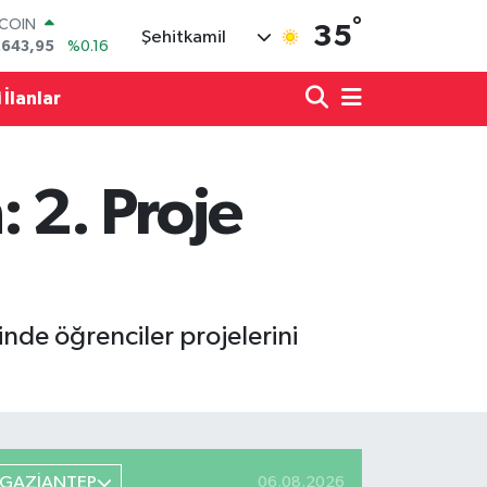
°
LAR
35
Şehitkamil
,6006
%0.06
RO
,0250
%0.02
 İlanlar
ERLİN
,2398
%0.2
AM ALTIN
13.94
%0.32
 2. Proje
ST100
.768
%48
TCOIN
.643,95
%0.16
nde öğrenciler projelerini
GAZİANTEP
06.08.2026