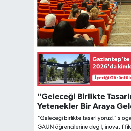
Gaziantep’te d
2026'da kimle
İçeriği Görüntül
"Geleceği Birlikte Tasar
Yetenekler Bir Araya Gel
"Geleceği birlikte tasarlıyoruz!" slog
GAÜN öğrencilerine değil, inovatif fik