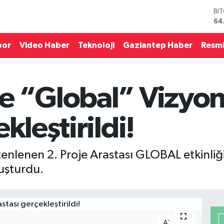
DO
47
EU
55
por
Video Haber
Teknoloji
Gaziantep Haber
Resmi
ST
64
GR
65
e “Global” Vizyon:
Bİ
13
BI
kleştirildi!
64
enlenen 2. Proje Arastası GLOBAL etkinliği
luşturdu.
-
+
A
A