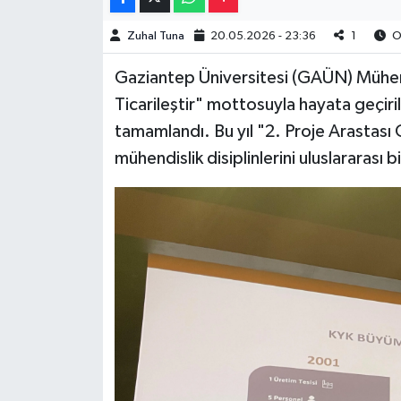
Müzik
Zuhal Tuna
20.05.2026 - 23:36
1
Ok
Gaziantep Üniversitesi (GAÜN) Mühendi
Piyasa
Ticarileştir" mottosuyla hayata geçiri
Resmi İlanlar
tamamlandı. Bu yıl "2. Proje Arastası
mühendislik disiplinlerini uluslararası b
Sağlık
Sinemalar
Siyaset
Spor
Teknoloji
Türkiye