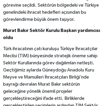
görevine seçildi. Sektörün bölgedeki ve Türkiye
Video Haber
genelindeki ihracat hedefleri açısından bu
görevlendirme büyük önem taşıyor.
Yaşam
Murat Bakır Sektör Kurulu Başkan yardımcısı
Yeme-İçme
oldu
Yemek
Türk ihracatının çatı kuruluşu Türkiye İhracatçılar
Meclisi (TİM) bünyesinde stratejik öneme sahip
Sektör Kurullarında görev dağılımları netleşti.
Geçtiğimiz aylarda Güneydoğu Anadolu Kuru
Meyve ve Mamulleri İhracatçıları Birliği’nde
bayrağı devralan Murat Bakır sektörün
geleceğine yönelik önemli projeler
gerçekleştireceğini ifade etti. Birliklerde
gerçekleştirilen seçimlerin ardından TİM Sektör