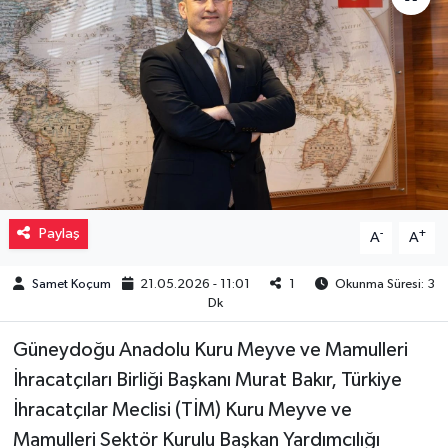
Müzik
Piyasa
Resmi İlanlar
Sağlık
Paylaş
-
+
A
A
Sinemalar
Samet Koçum
21.05.2026 - 11:01
1
Okunma Süresi: 3
Siyaset
Dk
Spor
Güneydoğu Anadolu Kuru Meyve ve Mamulleri
İhracatçıları Birliği Başkanı Murat Bakır, Türkiye
Teknoloji
İhracatçılar Meclisi (TİM) Kuru Meyve ve
Mamulleri Sektör Kurulu Başkan Yardımcılığı
Türkiye