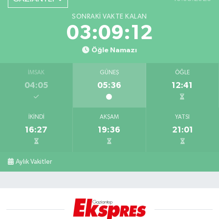
SONRAKI VAKTE KALAN
03:09:11
Öğle Namazı
İMSAK
GÜNEŞ
ÖĞLE
04:05
05:36
12:41
İKINDI
AKŞAM
YATSI
16:27
19:36
21:01
Aylık Vakitler