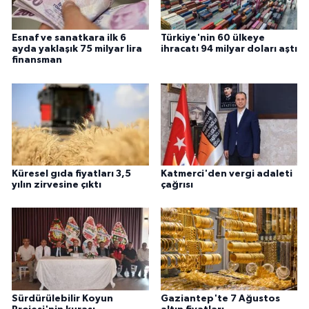
Esnaf ve sanatkara ilk 6
Türkiye'nin 60 ülkeye
ayda yaklaşık 75 milyar lira
ihracatı 94 milyar doları aştı
finansman
Küresel gıda fiyatları 3,5
Katmerci'den vergi adaleti
yılın zirvesine çıktı
çağrısı
Sürdürülebilir Koyun
Gaziantep'te 7 Ağustos