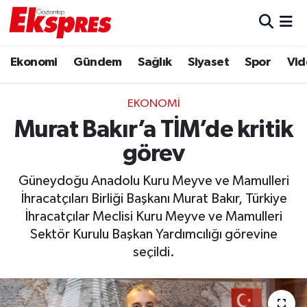
Eğitim
Hava Durumu
Ekonomi
Gündem
Sağlık
Siyaset
Spor
Vid
Ekonomi
Trafik Durumu
EKONOMI
Gaziantep son dakika
Puan Durumu ve Fikstür
Murat Bakır’a TİM’de kritik
görev
Genel
Tüm Manşetler
Güneydoğu Anadolu Kuru Meyve ve Mamulleri
Gündem
Son Dakika Haberleri
İhracatçıları Birliği Başkanı Murat Bakır, Türkiye
İhracatçılar Meclisi Kuru Meyve ve Mamulleri
Haberler
Haber Arşivi
Sektör Kurulu Başkan Yardımcılığı görevine
seçildi.
Kültür Sanat
Magazin