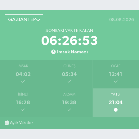
GAZİANTEP
08.08.2026
SONRAKI VAKTE KALAN
06:26:52
İmsak Namazı
İMSAK
GÜNEŞ
ÖĞLE
04:02
05:34
12:41
İKINDI
AKŞAM
YATSI
16:28
19:38
21:04
Aylık Vakitler