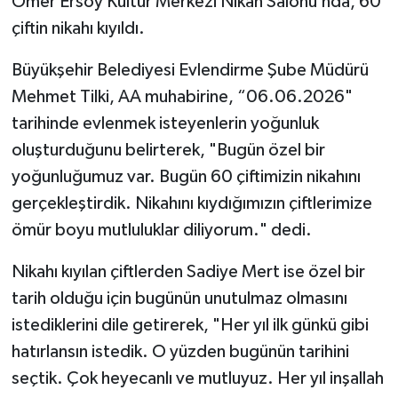
Ömer Ersoy Kültür Merkezi Nikah Salonu’nda, 60
çiftin nikahı kıyıldı.
Video Haber
Büyükşehir Belediyesi Evlendirme Şube Müdürü
Yaşam
Mehmet Tilki, AA muhabirine, “06.06.2026"
tarihinde evlenmek isteyenlerin yoğunluk
Yeme-İçme
oluşturduğunu belirterek, "Bugün özel bir
yoğunluğumuz var. Bugün 60 çiftimizin nikahını
Yemek
gerçekleştirdik. Nikahını kıydığımızın çiftlerimize
ömür boyu mutluluklar diliyorum." dedi.
Nikahı kıyılan çiftlerden Sadiye Mert ise özel bir
tarih olduğu için bugünün unutulmaz olmasını
istediklerini dile getirerek, "Her yıl ilk günkü gibi
hatırlansın istedik. O yüzden bugünün tarihini
seçtik. Çok heyecanlı ve mutluyuz. Her yıl inşallah