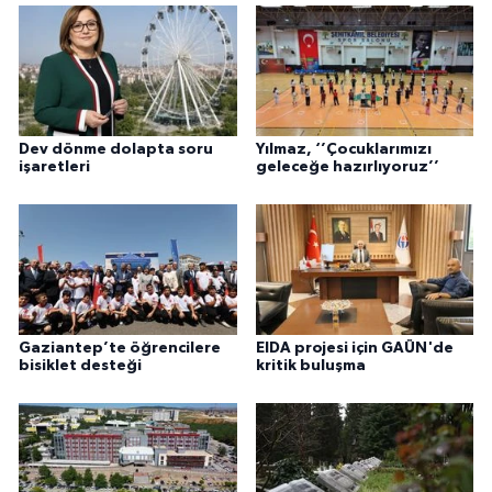
Dev dönme dolapta soru
Yılmaz, ‘’Çocuklarımızı
işaretleri
geleceğe hazırlıyoruz’’
Gaziantep’te öğrencilere
EIDA projesi için GAÜN'de
bisiklet desteği
kritik buluşma