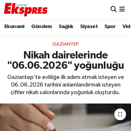
Eğitim
Hava Durumu
Ekonomi
Gündem
Sağlık
Siyaset
Spor
Vid
Ekonomi
Trafik Durumu
GAZIANTEP
Gaziantep son dakika
Puan Durumu ve Fikstür
Nikah dairelerinde
"06.06.2026" yoğunluğu
Genel
Tüm Manşetler
Gaziantep’te evliliğe ilk adımı atmak isteyen ve
Gündem
Son Dakika Haberleri
06.06.2026 tarihini anlamlandırmak isteyen
çiftler nikah salonlarında yoğunluk oluşturdu.
Haberler
Haber Arşivi
Kültür Sanat
Magazin