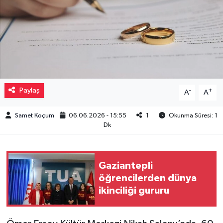
Müzik
Piyasa
Resmi İlanlar
Paylaş
-
+
A
A
Sağlık
Samet Koçum
06.06.2026 - 15:55
1
Okunma Süresi: 1
Sinemalar
Dk
Siyaset
Gaziantepli
Spor
öğrencilerden dünya
ikinciliği gururu
Teknoloji
Türkiye