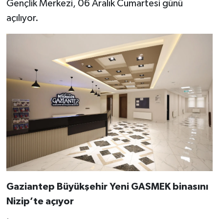
Gençlik Merkezi, 06 Aralık Cumartesi günü
açılıyor.
Video Haber
Yaşam
Yeme-İçme
Yemek
Gaziantep Büyükşehir Yeni GASMEK binasını
Nizip’te açıyor