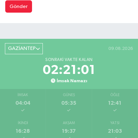
Gönder
GAZİANTEP
09.08.2026
SONRAKI VAKTE KALAN
02:21:00
İmsak Namazı
İMSAK
GÜNEŞ
ÖĞLE
04:04
05:35
12:41
İKINDI
AKŞAM
YATSI
16:28
19:37
21:03