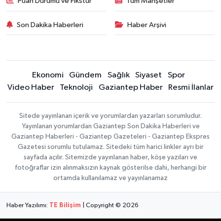
Puan Durumu ve Fikstür
Tüm Manşetler
Son Dakika Haberleri
Haber Arşivi
Ekonomi
Gündem
Sağlık
Siyaset
Spor
Video Haber
Teknoloji
Gaziantep Haber
Resmi İlanlar
Sitede yayınlanan içerik ve yorumlardan yazarları sorumludur.
Yayınlanan yorumlardan Gaziantep Son Dakika Haberleri ve
Gaziantep Haberleri - Gaziantep Gazeteleri - Gaziantep Ekspres
Gazetesi sorumlu tutulamaz. Sitedeki tüm harici linkler ayrı bir
sayfada açılır. Sitemizde yayınlanan haber, köşe yazıları ve
fotoğraflar izin alınmaksızın kaynak gösterilse dahi, herhangi bir
ortamda kullanılamaz ve yayınlanamaz
Haber Yazılımı:
TE Bilişim
| Copyright © 2026