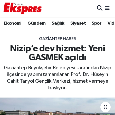
Eğitim
Hava Durumu
Ekonomi
Gündem
Sağlık
Siyaset
Spor
Vid
Ekonomi
Trafik Durumu
GAZIANTEP HABER
Gaziantep son dakika
Puan Durumu ve Fikstür
Nizip’e dev hizmet: Yeni
GASMEK açıldı
Genel
Tüm Manşetler
Gaziantep Büyükşehir Belediyesi tarafından Nizip
Gündem
Son Dakika Haberleri
ilçesinde yapımı tamamlanan Prof. Dr. Hüseyin
Cahit Tanyol Gençlik Merkezi, hizmet vermeye
Haberler
Haber Arşivi
başlıyor.
Kültür Sanat
Magazin