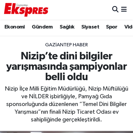
Eğitim
Hava Durumu
Ekonomi
Gündem
Sağlık
Siyaset
Spor
Vid
Ekonomi
Trafik Durumu
GAZIANTEP HABER
Gaziantep son dakika
Puan Durumu ve Fikstür
Nizip’te dini bilgiler
yarışmasında şampiyonlar
Genel
Tüm Manşetler
belli oldu
Gündem
Son Dakika Haberleri
Nizip İlçe Milli Eğitim Müdürlüğü, Nizip Müftülüğü
ve NİLDER işbirliğiyle, Pamyağ Gıda
Haberler
Haber Arşivi
sponsorluğunda düzenlenen “Temel Dini Bilgiler
Yarışması”nın finali Nizip Ticaret Odası ev
Kültür Sanat
sahipliğinde gerçekleştirildi.
Magazin