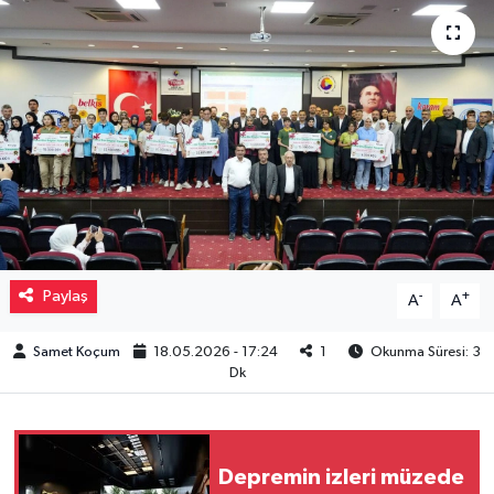
Müzik
Piyasa
Resmi İlanlar
Sağlık
Sinemalar
Paylaş
-
+
A
A
Siyaset
Samet Koçum
18.05.2026 - 17:24
1
Okunma Süresi: 3
Dk
Spor
Teknoloji
Depremin izleri müzede
Türkiye