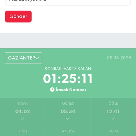
Gönder
GAZİANTEP
08.08.2026
SONRAKI VAKTE KALAN
01:25:11
İmsak Namazı
İMSAK
GÜNEŞ
ÖĞLE
04:02
05:34
12:41
İKINDI
AKŞAM
YATSI