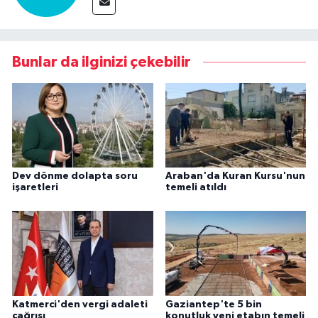
Bunlar da ilginizi çekebilir
Dev dönme dolapta soru
Araban'da Kuran Kursu'nun
işaretleri
temeli atıldı
Katmerci'den vergi adaleti
Gaziantep'te 5 bin
çağrısı
konutluk yeni etabın temeli