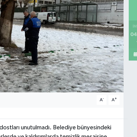
İM
04
-
+
A
A
dostları unutulmadı. ​Belediye bünyesindeki
erlerde ve kaldırımlarda temizlik mesaisine