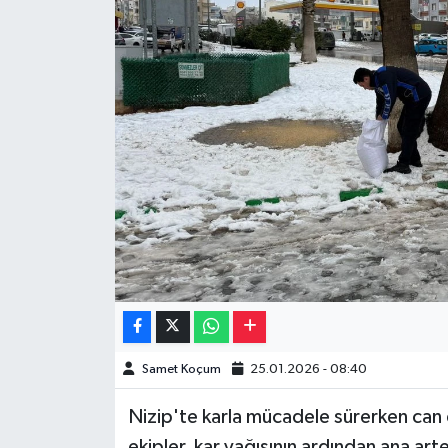
Müzik
Piyasa
Resmi İlanlar
Sağlık
Sinemalar
Siyaset
Spor
Samet Koçum
25.01.2026 - 08:40
Teknoloji
Nizip'te karla mücadele sürerken can 
Türkiye
ekipler, kar yağışının ardından ana art