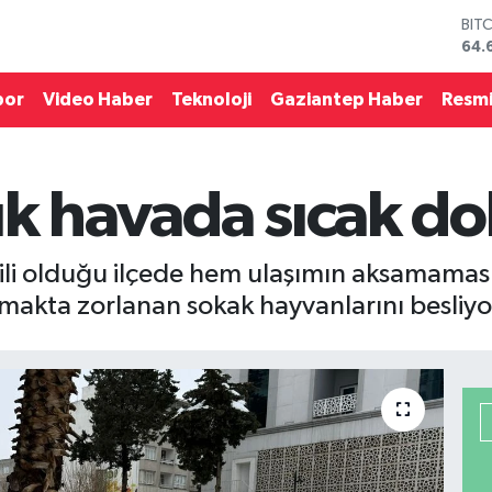
DO
47,
EU
55,
por
Video Haber
Teknoloji
Gaziantep Haber
Resmi
STE
64,
GRA
651
uk havada sıcak d
BİS
13.
BIT
64.
kili olduğu ilçede hem ulaşımın aksamaması
akta zorlanan sokak hayvanlarını besliyo