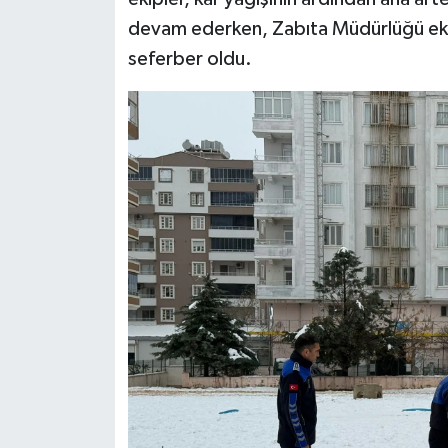
devam ederken, Zabıta Müdürlüğü ekipl
Video Haber
seferber oldu.
Yaşam
Yeme-İçme
Yemek