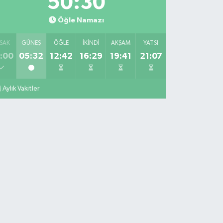
50:28
Öğle Namazı
SAK
GÜNEŞ
ÖĞLE
İKINDI
AKŞAM
YATSI
:00
05:32
12:42
16:29
19:41
21:07
Aylık Vakitler