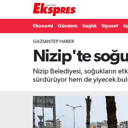
Eğitim
Hava Durumu
Ekonomi
Gündem
Sağlık
Siyaset
S
Ekonomi
Trafik Durumu
GAZIANTEP HABER
Nizip'te soğ
Gaziantep son dakika
Puan Durumu ve Fikstür
Genel
Tüm Manşetler
Nizip Belediyesi, soğukların et
sürdürüyor hem de yiyecek bulm
Gündem
Son Dakika Haberleri
Haberler
Haber Arşivi
Kültür Sanat
Magazin