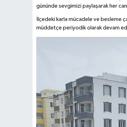
gününde sevgimizi paylaşarak her cana
​İlçedeki karla mücadele ve besleme çal
müddetçe periyodik olarak devam edec