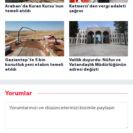
Araban'da Kuran Kursu'nun
Katmerci'den vergi adaleti
temeli atıldı
çağrısı
Gaziantep'te 5 bin
Valilik duyurdu: Nüfus ve
konutluk yeni etabın temeli
Vatandaşlık Müdürlüğünün
atıldı
adresi değişti
Yorumlar