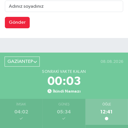
Gönder
GAZİANTEP
08.08.2026
SONRAKI VAKTE KALAN
00:02
İkindi Namazı
İMSAK
GÜNEŞ
ÖĞLE
04:02
05:34
12:41