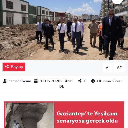
Müzik
Piyasa
Resmi İlanlar
Sağlık
Paylaş
-
+
A
A
Sinemalar
Samet Koçum
03.06.2026 - 14:56
1
Okunma Süresi: 1
Siyaset
Dk
Spor
Teknoloji
Gaziantep’te Yeşilçam
senaryosu gerçek oldu
Türkiye