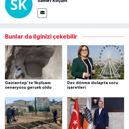
Samet Koçum
Bunlar da ilginizi çekebilir
Gaziantep’te Yeşilçam
Dev dönme dolapta soru
senaryosu gerçek oldu
işaretleri