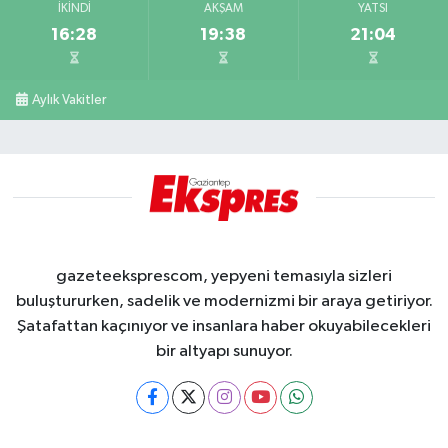
İKINDI
AKŞAM
YATSI
16:28
19:38
21:04
Aylık Vakitler
gazeteeksprescom, yepyeni temasıyla sizleri
buluştururken, sadelik ve modernizmi bir araya getiriyor.
Şatafattan kaçınıyor ve insanlara haber okuyabilecekleri
bir altyapı sunuyor.