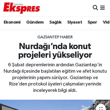
Eğitim
Hava Durumu
Ekonomi
Gündem
Sağlık
Siyaset
Spor
Vid
Ekonomi
Trafik Durumu
GAZIANTEP HABER
Gaziantep son dakika
Puan Durumu ve Fikstür
Nurdağı’nda konut
projeleri yükseliyor
Genel
Tüm Manşetler
6 Şubat depremlerinin ardından Gaziantep'in
Gündem
Son Dakika Haberleri
Nurdağı ilçesinde başlatılan eğitim ve afet konutu
projelerinin yapımı sürüyor. Gaziantep ve
Haberler
Haber Arşivi
Rize’den protokol üyeleri çalışmaları yerinde
inceleyerek bilgi aldı.
Kültür Sanat
Magazin