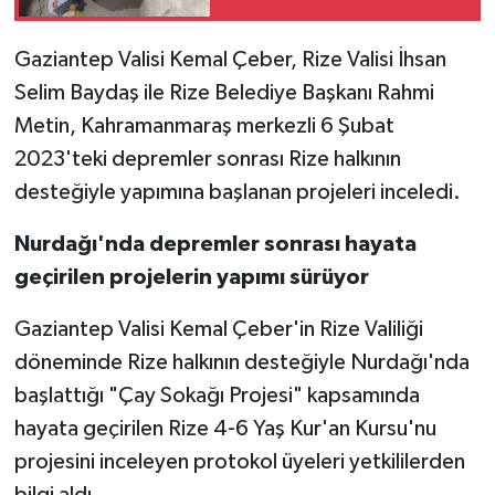
Video Haber
Gaziantep Valisi Kemal Çeber, Rize Valisi İhsan
Selim Baydaş ile Rize Belediye Başkanı Rahmi
Yaşam
Metin, Kahramanmaraş merkezli 6 Şubat
2023'teki depremler sonrası Rize halkının
Yeme-İçme
desteğiyle yapımına başlanan projeleri inceledi.
Yemek
Nurdağı'nda depremler sonrası hayata
geçirilen projelerin yapımı sürüyor
Gaziantep Valisi Kemal Çeber'in Rize Valiliği
döneminde Rize halkının desteğiyle Nurdağı'nda
başlattığı "Çay Sokağı Projesi" kapsamında
hayata geçirilen Rize 4-6 Yaş Kur'an Kursu'nu
projesini inceleyen protokol üyeleri yetkililerden
bilgi aldı.