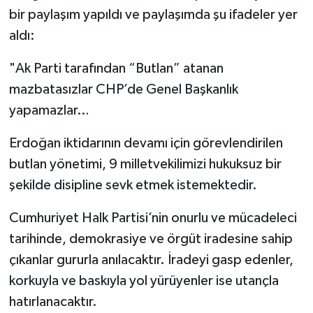
bir paylaşım yapıldı ve paylaşımda şu ifadeler yer
Video Haber
aldı:
"Ak Parti tarafından “Butlan” atanan
Yaşam
mazbatasızlar CHP’de Genel Başkanlık
Yeme-İçme
yapamazlar…
Yemek
Erdoğan iktidarının devamı için görevlendirilen
butlan yönetimi, 9 milletvekilimizi hukuksuz bir
şekilde disipline sevk etmek istemektedir.
Cumhuriyet Halk Partisi’nin onurlu ve mücadeleci
tarihinde, demokrasiye ve örgüt iradesine sahip
çıkanlar gururla anılacaktır. İradeyi gasp edenler,
korkuyla ve baskıyla yol yürüyenler ise utançla
hatırlanacaktır.