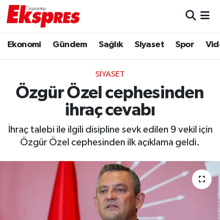
Eğitim
Hava Durumu
Ekonomi
Gündem
Sağlık
Siyaset
Spor
Vid
Ekonomi
Trafik Durumu
SIYASET
Gaziantep son dakika
Puan Durumu ve Fikstür
Özgür Özel cephesinden
ihraç cevabı
Genel
Tüm Manşetler
İhraç talebi ile ilgili disipline sevk edilen 9 vekil için
Gündem
Son Dakika Haberleri
Özgür Özel cephesinden ilk açıklama geldi.
Haberler
Haber Arşivi
Kültür Sanat
Magazin