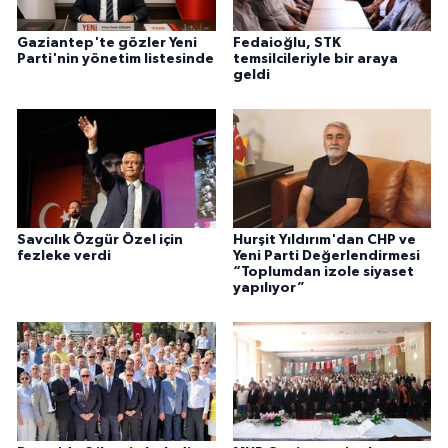
Gaziantep'te gözler Yeni
Fedaioğlu, STK
Parti'nin yönetim listesinde
temsilcileriyle bir araya
geldi
Savcılık Özgür Özel için
Hurşit Yıldırım'dan CHP ve
fezleke verdi
Yeni Parti Değerlendirmesi
“Toplumdan izole siyaset
yapılıyor”