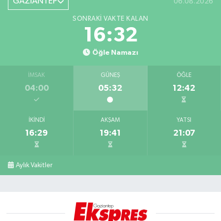
GAZİANTEP
06.08.2026
SONRAKI VAKTE KALAN
16:31
Öğle Namazı
İMSAK
GÜNEŞ
ÖĞLE
04:00
05:32
12:42
İKINDI
AKŞAM
YATSI
16:29
19:41
21:07
Aylık Vakitler