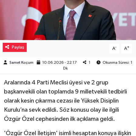
Müzik
Piyasa
Resmi İlanlar
Paylaş
-
+
A
A
Sağlık
Samet Koçum
10.06.2026 - 22:17
1
Okunma Süresi: 1
Dk
Sinemalar
Aralarında 4 Parti Meclisi üyesi ve 2 grup
Siyaset
başkanvekili olan toplamda 9 milletvekili tedbirli
olarak kesin çıkarma cezası ile Yüksek Disiplin
Spor
Kurulu’na sevk edildi. Söz konusu olay ile ilgili
Özgür Özel cephesinden ilk açıklama geldi.
Teknoloji
'Özgür Özel İletişim' isimli hesaptan konuya ilişkin
Türkiye