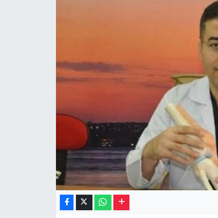
Müzik
Piyasa
Resmi İlanlar
Sağlık
Sinemalar
Siyaset
Spor
Teknoloji
Türkiye