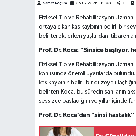
Samet Koçum
05.07.2026 - 19:08
1
Video Haber
Fiziksel Tıp ve Rehabilitasyon Uzmanı 
ortaya çıkan kas kaybının belirli bir 
Yaşam
belirterek, erken yaşlardan itibaren a
Yeme-İçme
Prof. Dr. Koca: "Sinsice başlıyor, h
Yemek
Fiziksel Tıp ve Rehabilitasyon Uzmanı 
konusunda önemli uyarılarda bulundu. 
kas kaybının belirli bir düzeye ulaştığı
belirten Koca, bu sürecin sanılanın aksi
sessizce başladığını ve yıllar içinde fa
Prof. Dr. Koca’dan "sinsi hastalık" 