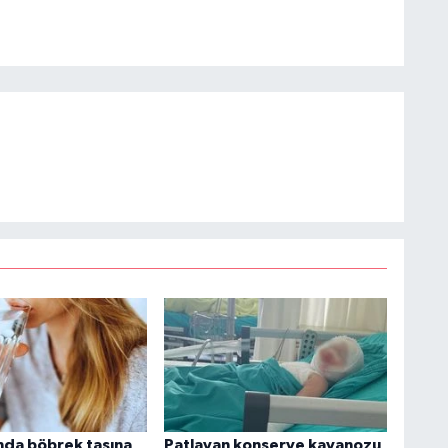
ında böbrek taşına
Patlayan konserve kavanozu