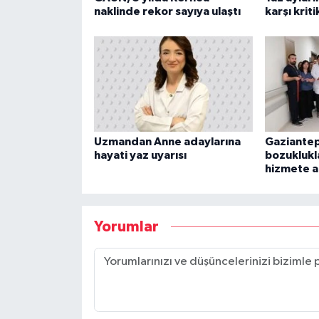
naklinde rekor sayıya ulaştı
karşı kriti
Uzmandan Anne adaylarına
Gaziantep
hayati yaz uyarısı
bozuklukla
hizmete aç
Yorumlar