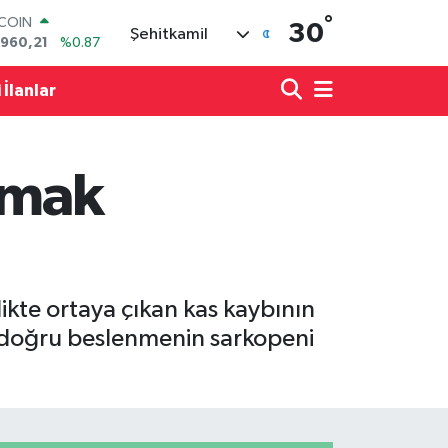
TCOIN
°
30
.960,21
%0.87
Şehitkamil
LAR
,7436
%0.18
 İlanlar
RO
,2510
%0.32
ERLİN
,4811
%0.38
AM ALTIN
umak
48.99
%2.59
ST100
.779
%-14
likte ortaya çıkan kas kaybının
ve doğru beslenmenin sarkopeni