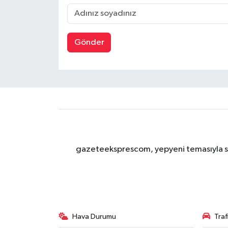
Gönder
gazeteeksprescom, yepyeni temasıyla sizl
Hava Durumu
Tra