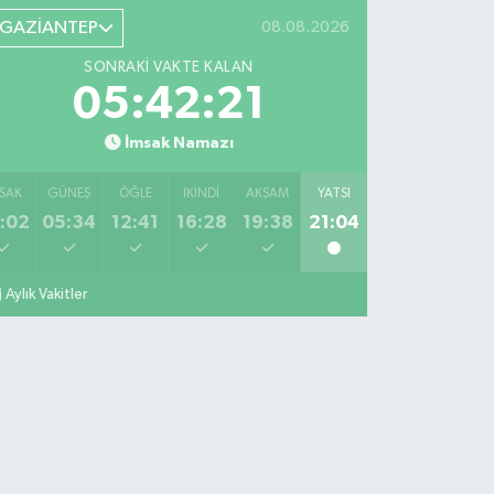
GAZİANTEP
08.08.2026
SONRAKI VAKTE KALAN
05:42:20
İmsak Namazı
SAK
GÜNEŞ
ÖĞLE
İKINDI
AKŞAM
YATSI
:02
05:34
12:41
16:28
19:38
21:04
Aylık Vakitler