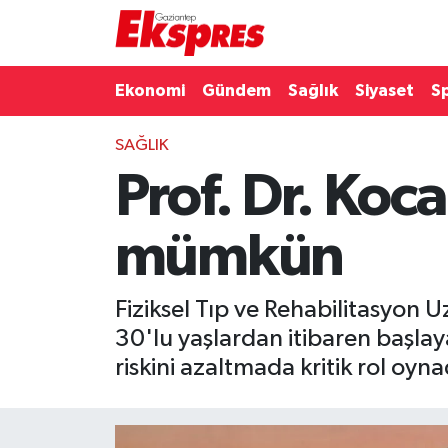
Eğitim
Hava Durumu
Ekonomi
Gündem
Sağlık
Siyaset
S
Ekonomi
Trafik Durumu
SAĞLIK
Prof. Dr. Ko
Gaziantep son dakika
Puan Durumu ve Fikstür
Genel
Tüm Manşetler
mümkün
Gündem
Son Dakika Haberleri
Fiziksel Tıp ve Rehabilitasyon U
Haberler
Haber Arşivi
30'lu yaşlardan itibaren başlay
riskini azaltmada kritik rol oyna
Kültür Sanat
Magazin