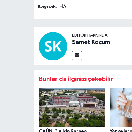
Kaynak:
İHA
EDITÖR HAKKINDA
Samet Koçum
Bunlar da ilginizi çekebilir
GAÜN, 3 yılda Kornea
Yaz aylar