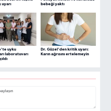
k uyarı
bebeği yaktı
'te uyku
Dr. Güzel'den kritik uyarı:
rı laboratuvarı
Karın ağrısını ertelemeyin
ıldı