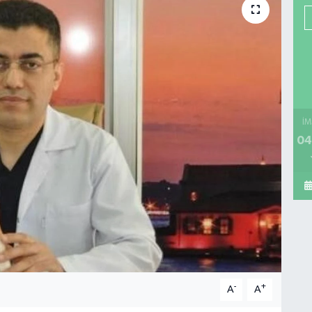
İM
04
-
+
A
A