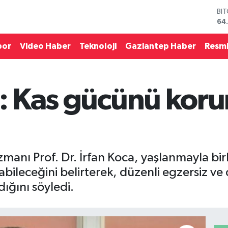
BI
64
DO
47
por
Video Haber
Teknoloji
Gaziantep Haber
Resmi
EU
55
ST
64
GR
ca: Kas gücünü kor
66
Bİ
13
zmanı Prof. Dr. İrfan Koca, yaşlanmayla bir
abileceğini belirterek, düzenli egzersiz 
dığını söyledi.