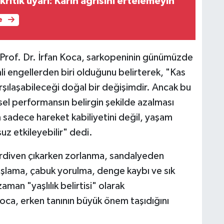
kritik uyarı: Karın ağrısını ertelemeyin
e
 Prof. Dr. İrfan Koca, sarkopeninin günümüzde
i engellerden biri olduğunu belirterek, "Kas
rşılaşabileceği doğal bir değişimdir. Ancak bu
ksel performansın belirgin şekilde azalması
m sadece hareket kabiliyetini değil, yaşam
uz etkileyebilir" dedi.
merdiven çıkarken zorlanma, sandalyeden
şlama, çabuk yorulma, denge kaybı ve sık
aman "yaşlılık belirtisi" olarak
 Koca, erken tanının büyük önem taşıdığını