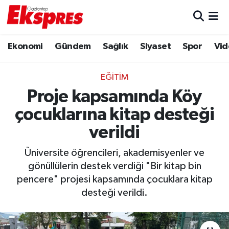
Eğitim
Hava Durumu
Ekonomi
Gündem
Sağlık
Siyaset
Spor
Vid
Ekonomi
Trafik Durumu
EĞITIM
Gaziantep son dakika
Puan Durumu ve Fikstür
Proje kapsamında Köy
çocuklarına kitap desteği
Genel
Tüm Manşetler
verildi
Gündem
Son Dakika Haberleri
Üniversite öğrencileri, akademisyenler ve
gönüllülerin destek verdiği "Bir kitap bin
Haberler
Haber Arşivi
pencere" projesi kapsamında çocuklara kitap
desteği verildi.
Kültür Sanat
Magazin