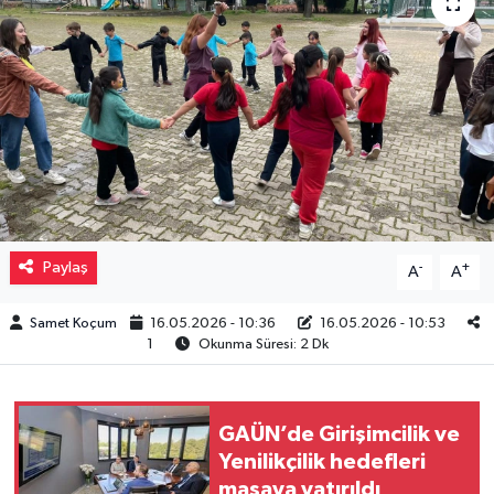
Müzik
Piyasa
Resmi İlanlar
Sağlık
Sinemalar
Paylaş
-
+
A
A
Siyaset
Samet Koçum
16.05.2026 - 10:36
16.05.2026 - 10:53
1
Okunma Süresi: 2 Dk
Spor
Teknoloji
GAÜN’de Girişimcilik ve
Yenilikçilik hedefleri
masaya yatırıldı
Türkiye