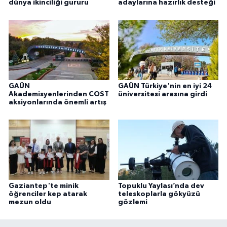
dünya ikinciliği gururu
adaylarına hazırlık desteği
GAÜN
GAÜN Türkiye'nin en iyi 24
Akademisyenlerinden COST
üniversitesi arasına girdi
aksiyonlarında önemli artış
Gaziantep'te minik
Topuklu Yaylası’nda dev
öğrenciler kep atarak
teleskoplarla gökyüzü
mezun oldu
gözlemi