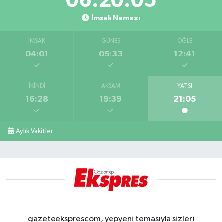
06:20:04
İmsak Namazı
İMSAK
GÜNEŞ
ÖĞLE
04:01
05:33
12:41
İKINDI
AKŞAM
YATSI
16:28
19:39
21:05
Aylık Vakitler
gazeteeksprescom, yepyeni temasıyla sizleri