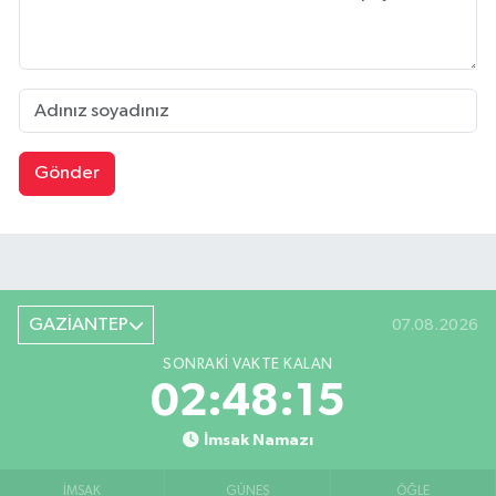
Gönder
GAZİANTEP
07.08.2026
SONRAKI VAKTE KALAN
02:48:15
İmsak Namazı
İMSAK
GÜNEŞ
ÖĞLE