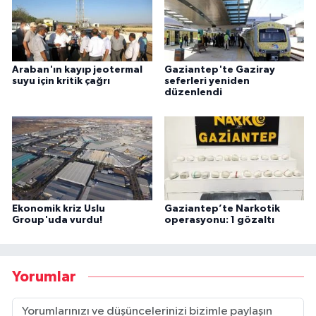
Araban'ın kayıp jeotermal
Gaziantep'te Gaziray
suyu için kritik çağrı
seferleri yeniden
düzenlendi
Ekonomik kriz Uslu
Gaziantep’te Narkotik
Group'uda vurdu!
operasyonu: 1 gözaltı
Yorumlar