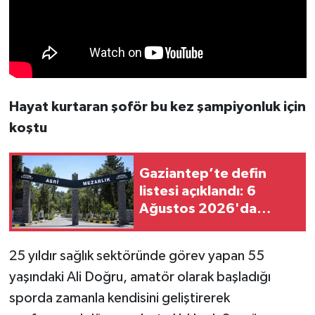
Hayat kurtaran şoför bu kez şampiyonluk için
koştu
Gaziantep’te defin
listesi açıklandı: 6
Ağustos 2026'da
kimler vefat etti?
25 yıldır sağlık sektöründe görev yapan 55
yaşındaki Ali Doğru, amatör olarak başladığı
sporda zamanla kendisini geliştirerek