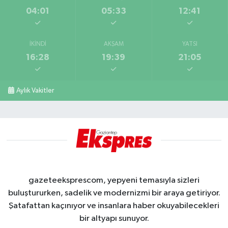
04:01
05:33
12:41
İKINDI
AKŞAM
YATSI
16:28
19:39
21:05
Aylık Vakitler
gazeteeksprescom, yepyeni temasıyla sizleri
buluştururken, sadelik ve modernizmi bir araya getiriyor.
Şatafattan kaçınıyor ve insanlara haber okuyabilecekleri
bir altyapı sunuyor.