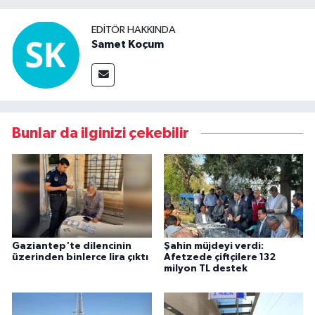
EDITÖR HAKKINDA
Samet Koçum
Bunlar da ilginizi çekebilir
Gaziantep'te dilencinin
Şahin müjdeyi verdi:
üzerinden binlerce lira çıktı
Afetzede çiftçilere 132
milyon TL destek