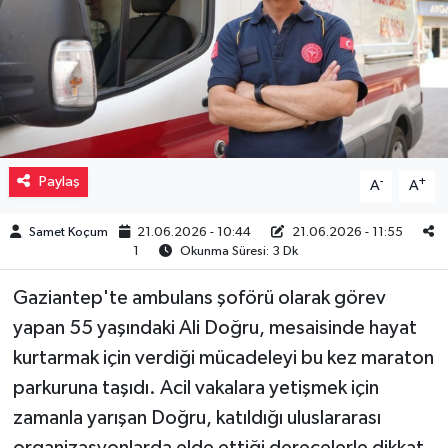
Müzik
Piyasa
Resmi İlanlar
Paylaş
-
+
A
A
Sağlık
Samet Koçum
21.06.2026 - 10:44
21.06.2026 - 11:55
Sinemalar
1
Okunma Süresi: 3 Dk
Siyaset
Gaziantep'te ambulans şoförü olarak görev
yapan 55 yaşındaki Ali Doğru, mesaisinde hayat
Spor
kurtarmak için verdiği mücadeleyi bu kez maraton
parkuruna taşıdı. Acil vakalara yetişmek için
Teknoloji
zamanla yarışan Doğru, katıldığı uluslararası
Türkiye
organizasyonlarda elde ettiği derecelerle dikkat