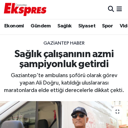
Eğitim
Hava Durumu
Ekonomi
Gündem
Sağlık
Siyaset
Spor
Vid
Ekonomi
Trafik Durumu
GAZIANTEP HABER
Gaziantep son dakika
Puan Durumu ve Fikstür
Sağlık çalışanının azmi
şampiyonluk getirdi
Genel
Tüm Manşetler
Gaziantep'te ambulans şoförü olarak görev
Gündem
Son Dakika Haberleri
yapan Ali Doğru, katıldığı uluslararası
maratonlarda elde ettiği derecelerle dikkat çekti.
Haberler
Haber Arşivi
Kültür Sanat
Magazin