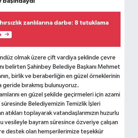
v başındaydı
ırsızlık zanlılarına darbe: 8 tutuklama
e
düz olmak üzere çift vardiya şeklinde çevre
ğını belirten Şahinbey Belediye Başkanı Mehmet
, birlik ve beraberliğin en güzel örneklerinin
a geride bırakmış bulunuyoruz.
mlarını en güzel şekilde geçirmeleri için azami
süresinde Belediyemizin Temizlik İşleri
atıkları toplayarak vatandaşlarımızın huzurlu
Bu vesileyle bayram süresince özveriye çalışan
ere destek olan hemşerilerimize teşekkür