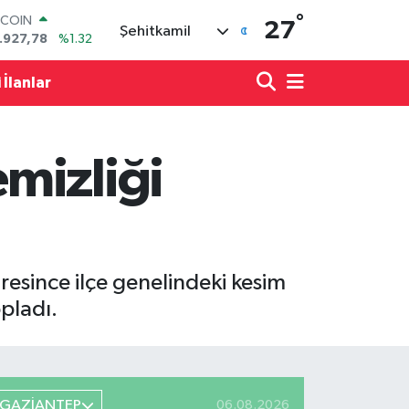
°
OLAR
27
Şehitkamil
,5894
%0.08
URO
,0398
%-0.02
 İlanlar
ERLİN
,1581
%0.16
AM ALTIN
27.85
%0.54
mizliği
ST100
.703
%11
TCOIN
.927,78
%1.32
resince ilçe genelindeki kesim
opladı.
GAZİANTEP
06.08.2026