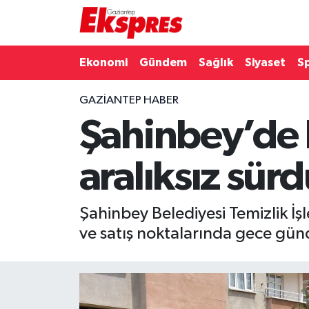
Eğitim
Hava Durumu
Ekonomi
Gündem
Sağlık
Siyaset
S
Ekonomi
Trafik Durumu
GAZIANTEP HABER
Şahinbey’de 
Gaziantep son dakika
Puan Durumu ve Fikstür
Genel
Tüm Manşetler
aralıksız sür
Gündem
Son Dakika Haberleri
Şahinbey Belediyesi Temizlik İş
Haberler
Haber Arşivi
ve satış noktalarında gece günd
Kültür Sanat
Magazin