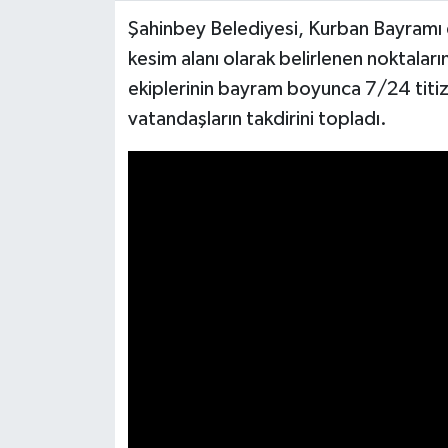
Şahinbey Belediyesi, Kurban Bayramı d
Video Haber
kesim alanı olarak belirlenen noktalar
ekiplerinin bayram boyunca 7/24 titizl
Yaşam
vatandaşların takdirini topladı.
Yeme-İçme
Yemek