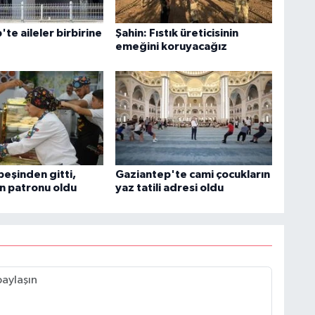
te aileler birbirine
Şahin: Fıstık üreticisinin
emeğini koruyacağız
peşinden gitti,
Gaziantep'te cami çocukların
in patronu oldu
yaz tatili adresi oldu