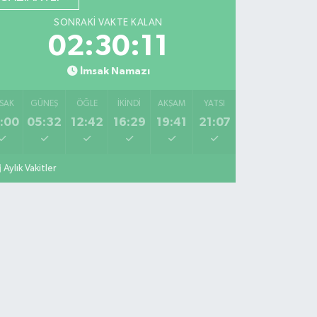
SONRAKI VAKTE KALAN
02:30:10
İmsak Namazı
SAK
GÜNEŞ
ÖĞLE
İKINDI
AKŞAM
YATSI
:00
05:32
12:42
16:29
19:41
21:07
Aylık Vakitler