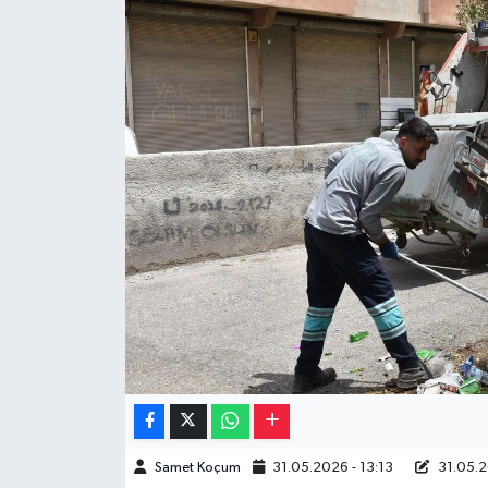
Müzik
Piyasa
Resmi İlanlar
Sağlık
Sinemalar
Siyaset
Spor
Teknoloji
Samet Koçum
31.05.2026 - 13:13
31.05.2
Türkiye