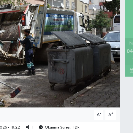
İM
04
-
+
A
A
026 - 19:22
1
Okunma Süresi: 1 Dk