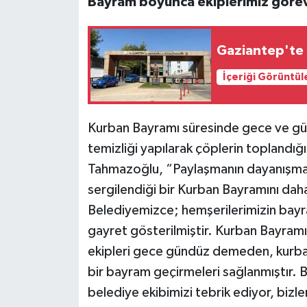
Bayram boyunca ekiplerimiz göre
Gaziantep'te h
İçeriği Görüntül
Kurban Bayramı süresinde gece ve gün
temizliği yapılarak çöplerin toplandı
Tahmazoğlu, “Paylaşmanın dayanışmanın
sergilendiği bir Kurban Bayramını dah
Belediyemizce; hemşerilerimizin bayra
gayret gösterilmiştir. Kurban Bayramı 
ekipleri gece gündüz demeden, kurban 
bir bayram geçirmeleri sağlanmıştır. 
belediye ekibimizi tebrik ediyor, bizl