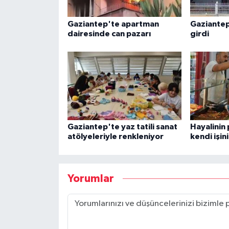
Gaziantep'te apartman
Gaziantep'
dairesinde can pazarı
girdi
Gaziantep'te yaz tatili sanat
Hayalinin 
atölyeleriyle renkleniyor
kendi işin
Yorumlar