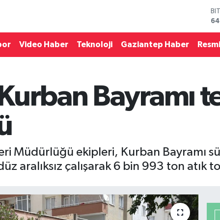
D
47
E
55
por
Video Haber
Teknoloji
Gaziantep Haber
Resmi
ST
64
GR
65
Kurban Bayramı te
Bİ
13
BI
dü
64
leri Müdürlüğü ekipleri, Kurban Bayramı sü
üz aralıksız çalışarak 6 bin 993 ton atık t